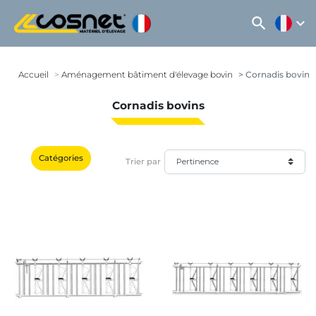
search
expand_more
Accueil
Aménagement bâtiment d'élevage bovin
Cornadis bovins
Cornadis bovins
Catégories
Trier par