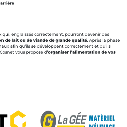
arrière
ux qui, engraissés correctement, pourront devenir des
n de lait ou de viande de grande qualité
. Après la phase
imaux afin qu’ils se développent correctement et qu’ils
 Cosnet vous propose d’
organiser l’alimentation de vos
ditions soigneusement contrôlées
pour assurer leur
veiller de près leur état et les protéger des maladies
. Dès
les premières heures après leur naissance, ils reçoivent du
ait ou des substituts laitiers
et progressivement introduits
table pour favoriser leur développement. Une attention
rinaires réguliers, associées à
une alimentation de qualité,