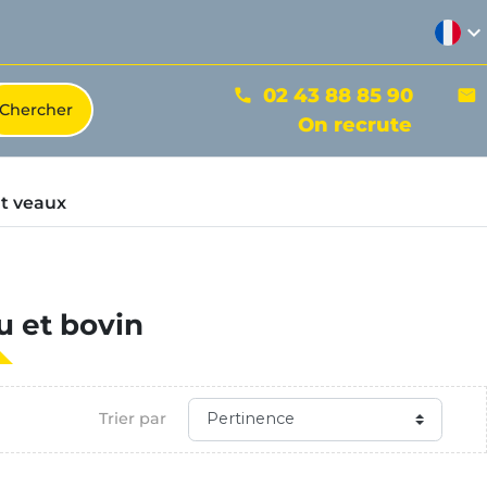
expand_more
02 43 88 85 90
phone
mail
On recrute
t veaux
u et bovin
Trier par