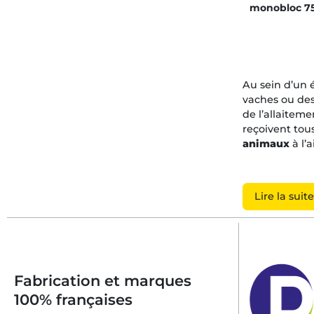
monobloc 75
Au sein d’un 
vaches ou des
de l’allaiteme
reçoivent tous
animaux
à l’
Comment
Lire la suite
Dans le cadre
croissance et 
À la naissanc
lors, une impo
colostrum, ess
Fabrication et marques
à des aliment
100% françaises
particulière e