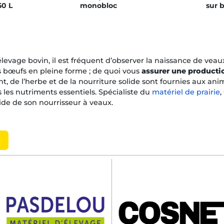
0 L
monobloc
sur b
élevage bovin, il est fréquent d’observer la naissance de vea
 bœufs en pleine forme ; de quoi vous
assurer une productio
nt, de l’herbe et de la nourriture solide sont fournies aux an
 les nutriments essentiels. Spécialiste du
matériel de prairie
,
aide de son nourrisseur à veaux.
 sont élevés les veaux ?
 d’un élevage de veau, les animaux sont élevés dans
des con
leur santé.
e, ils sont souvent placés dans des boxes individuels pour
sur
rtance toute particulière est accordée à leur nutrition. Dans 
entiel pour leur immunité. Ensuite, ils sont
nourris avec du l
s solides. L’environnement est propre, bien ventilé et confor
st portée à leur santé, avec des vaccinations et des soins vété