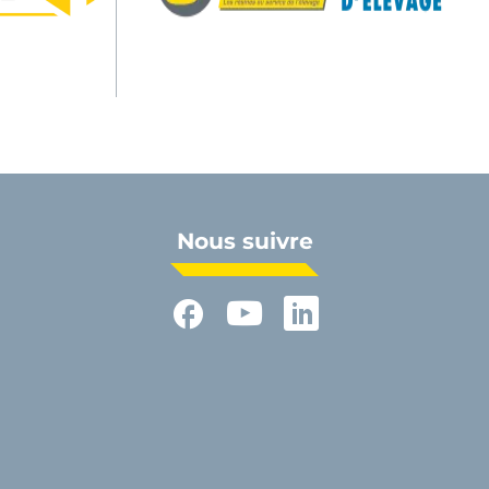
 croissance et leur future productivité.
ent du lait maternel
à la suite de sa naissance. Dans une
u de substituts laitiers. Le nourrisseur automatique remplace
its
pour compléter leur régime. L’animal se nourrit alors à
, optimisant ainsi la santé et le développement des bêtes,
Nous suivre
rer entre 8 et 12 litres de lait en moyenne par jour
, ainsi
Facebook
YouTube
LinkedIn
ntégrée à son régime alimentaire. Il peut s’agir d’herbe, de
t nourris grâce à un nourrisseur de prairie, aux côtés de
es normes d’hygiène et le bien-être animal, il est conseillé
n l’âge de vos animaux. Cet équipement en acier galvanisé