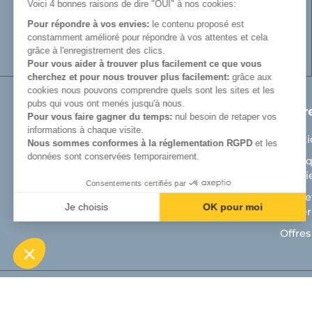
Voici 4 bonnes raisons de dire "OUI" à nos cookies:
permet de
di
innovant et de qualité. Vous trouverez tout
également uti
Pour répondre à vos envies:
le contenu proposé est
le nécessaire pour équiper votre bâtiment
troupeau ne s
constamment amélioré pour répondre à vos attentes et cela
d’élevage.
grâce à l'enregistrement des clics.
Comment
Pour vous aider à trouver plus facilement ce que vous
cherchez et pour nous trouver plus facilement:
grâce aux
cookies nous pouvons comprendre quels sont les sites et les
Le nourrisse
pubs qui vous ont menés jusqu'à nous.
Produits
Notr
l’élevage en p
Pour vous faire gagner du temps:
nul besoin de retaper vos
jeunes bovins
informations à chaque visite.
Matériel de prairie
Menti
Nous sommes conformes à la réglementation RGPD
et les
En tant qu’e
données sont conservées temporairement.
Auges
Politi
en fonction de
Cooki
Aménagement bâtiment d'élevage bovin
Consentements certifiés par
Cosnet
●
Le nomb
Aménagement bâtiment veaux
Je choisis
OK pour moi
matéri
●
L’espac
Axeptio consent
Plateforme de Gestion du Consentement : Personnalisez vos Optio
Offres
●
Les pos
Notre plateforme vous permet d'adapter et de gérer vos paramètres 
●
La rési