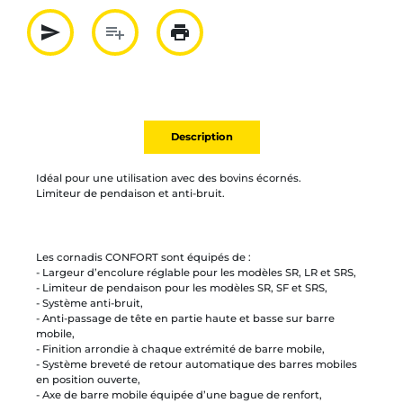
send
playlist_add
print
Partager par mail
Ajouter à la liste
Imprimer
Description
Idéal pour une utilisation avec des bovins écornés.
Limiteur de pendaison et anti-bruit.
Les cornadis CONFORT sont équipés de :
- Largeur d’encolure réglable pour les modèles SR, LR et SRS,
- Limiteur de pendaison pour les modèles SR, SF et SRS,
- Système anti-bruit,
- Anti-passage de tête en partie haute et basse sur barre
mobile,
- Finition arrondie à chaque extrémité de barre mobile,
- Système breveté de retour automatique des barres mobiles
en position ouverte,
- Axe de barre mobile équipée d’une bague de renfort,