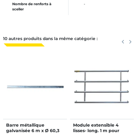
Nombre de renforts à
-
sceller
10 autres produits dans la même catégorie :
Précéden
keyboard_arrow_left
Suiva
keyboard_arrow_right
Barre métallique
Module extensible 4
galvanisée 6 m x Ø 60,3
lisses- long. 1 m pour
mm
barrière