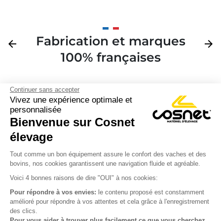
Fabrication et marques
Précédent
arrow_back
Suivan
arrow_forward
100% françaises
Continuer sans accepter
Vivez une expérience optimale et
personnalisée
Bienvenue sur Cosnet

élevage
S’inscrire à la newsletter

Tout comme un bon équipement assure le confort des vaches et des
bovins, nos cookies garantissent une navigation fluide et agréable.
Nous suivre

Voici 4 bonnes raisons de dire "OUI" à nos cookies:
Pour répondre à vos envies:
le contenu proposé est constamment
amélioré pour répondre à vos attentes et cela grâce à l'enregistrement
des clics.

Produits
Pour vous aider à trouver plus facilement ce que vous cherchez