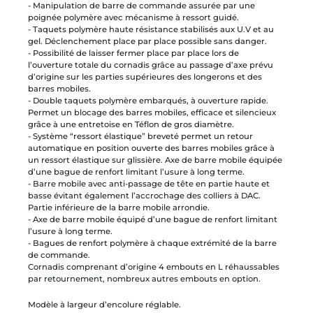
- Manipulation de barre de commande assurée par une
poignée polymère avec mécanisme à ressort guidé.
- Taquets polymère haute résistance stabilisés aux U.V et au
gel. Déclenchement place par place possible sans danger.
- Possibilité de laisser fermer place par place lors de
l’ouverture totale du cornadis grâce au passage d’axe prévu
d’origine sur les parties supérieures des longerons et des
barres mobiles.
- Double taquets polymère embarqués, à ouverture rapide.
Permet un blocage des barres mobiles, efficace et silencieux
grâce à une entretoise en Téflon de gros diamètre.
- Système “ressort élastique” breveté permet un retour
automatique en position ouverte des barres mobiles grâce à
un ressort élastique sur glissière. Axe de barre mobile équipée
d’une bague de renfort limitant l’usure à long terme.
- Barre mobile avec anti-passage de tête en partie haute et
basse évitant également l’accrochage des colliers à DAC.
Partie inférieure de la barre mobile arrondie.
- Axe de barre mobile équipé d’une bague de renfort limitant
l’usure à long terme.
- Bagues de renfort polymère à chaque extrémité de la barre
de commande.
Cornadis comprenant d’origine 4 embouts en L réhaussables
par retournement, nombreux autres embouts en option.
Modèle à largeur d’encolure réglable.