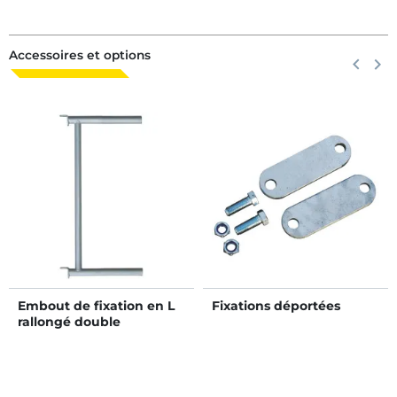
Accessoires et options
Précéden
keyboard_arrow_left
Suiva
keyboard_arrow_right
Embout de fixation en L
Fixations déportées
rallongé double