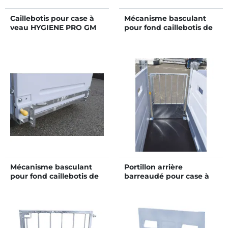
Caillebotis pour case à
Mécanisme basculant
veau HYGIENE PRO GM
pour fond caillebotis de
box à veau roulant
STANDARD - Modèle
DUO
Mécanisme basculant
Portillon arrière
pour fond caillebotis de
barreaudé pour case à
box à veau roulant
veaux HYGIENE PRO PM
STANDARD ou HYGIENE
PRO - Modèle simple