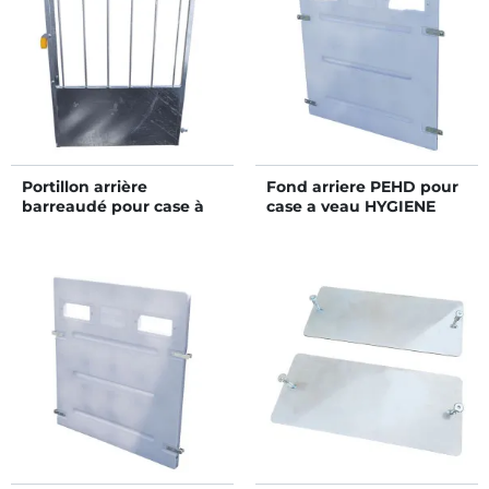
Portillon arrière
Fond arriere PEHD pour
barreaudé pour case à
case a veau HYGIENE
veaux HYGIENE PRO GM
PRO GM et STANDARD
GM