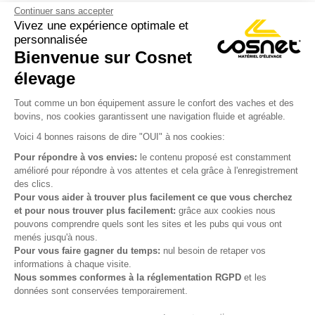
Continuer sans accepter
Vivez une expérience optimale et
personnalisée
Bienvenue sur Cosnet

élevage
S’inscrire à la newsletter

Tout comme un bon équipement assure le confort des vaches et des
bovins, nos cookies garantissent une navigation fluide et agréable.
Nous suivre

Voici 4 bonnes raisons de dire "OUI" à nos cookies:
Pour répondre à vos envies:
le contenu proposé est constamment
amélioré pour répondre à vos attentes et cela grâce à l'enregistrement
des clics.

Produits
Pour vous aider à trouver plus facilement ce que vous cherchez
et pour nous trouver plus facilement:
grâce aux cookies nous

Notre société
pouvons comprendre quels sont les sites et les pubs qui vous ont
menés jusqu'à nous.

Votre compte
Pour vous faire gagner du temps:
nul besoin de retaper vos
informations à chaque visite.
Nous sommes conformes à la réglementation RGPD
et les

Informations
données sont conservées temporairement.