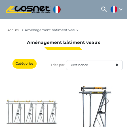
search
expand_more
Accueil
Aménagement bâtiment veaux
Aménagement bâtiment veaux
Catégories
Trier par