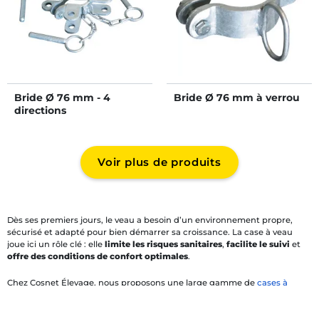
Bride Ø 76 mm - 4
Bride Ø 76 mm à verrou
directions
Voir plus de produits
Dès ses premiers jours, le veau a besoin d’un environnement propre,
sécurisé et adapté pour bien démarrer sa croissance. La case à veau
joue ici un rôle clé : elle
limite les risques sanitaires
,
facilite le suivi
et
offre des conditions de confort optimales
.
Chez Cosnet Élevage, nous proposons une large gamme de
cases à
veaux collectives
et
individuelles
conçues pour répondre aux exigences
des
élevages bovins
. Avec ou sans cloison barreaudée,
nos équipements
s’adaptent à toutes les configurations
. Découvrez leurs spécificités, nos