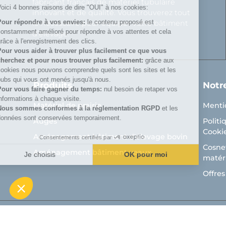
fabricant français de matériel tubulaire
Voici 4 bonnes raisons de dire "OUI" à nos cookies:
innovant et de qualité. Vous trouverez tout
Pour répondre à vos envies:
le contenu proposé est
le nécessaire pour équiper votre bâtiment
constamment amélioré pour répondre à vos attentes et cela
d’élevage.
grâce à l'enregistrement des clics.
Pour vous aider à trouver plus facilement ce que vous
cherchez et pour nous trouver plus facilement:
grâce aux
cookies nous pouvons comprendre quels sont les sites et les
pubs qui vous ont menés jusqu'à nous.
Produits
Notr
Pour vous faire gagner du temps:
nul besoin de retaper vos
informations à chaque visite.
Matériel de prairie
Menti
Nous sommes conformes à la réglementation RGPD
et les
données sont conservées temporairement.
Auges
Politi
Cooki
Aménagement bâtiment d'élevage bovin
Consentements certifiés par
Cosnet
Aménagement bâtiment veaux
Je choisis
OK pour moi
matéri
Axeptio consent
Plateforme de Gestion du Consentement : Personnalisez vos Optio
Offres
Notre plateforme vous permet d'adapter et de gérer vos paramètres 