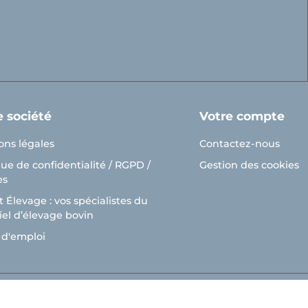
e société
Votre compte
ons légales
Contactez-nous
que de confidentialité / RGPD /
Gestion des cookies
es
 Élevage : vos spécialistes du
el d’élevage bovin
ns
 d'emploi
de confidentialité, en garantissant la conformité avec les réglementat
© Cosnet 2026 -
Réalisation site e-commerce