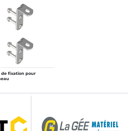
 de fixation pour
neau