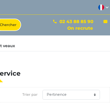
expand_more
02 43 88 85 90
phone
mail
On recrute
t veaux
service
Trier par