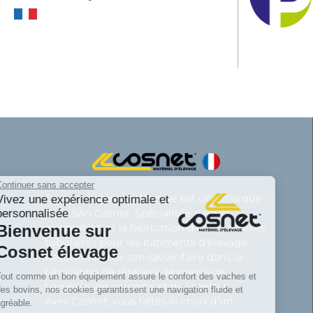
Continuer sans accepter
Cosnet matériel d’élevage est une marque
Vivez une expérience optimale et
personnalisée
de la SAS Cosnet. Spécialisée dans la
Bienvenue sur
conception et la fabrication d’équipements
tubulaires pour les bâtiments d’élevage.
Cosnet élevage
Reconnue pour son savoir-faire dans la
fabrication de râteliers de prairie de
Tout comme un bon équipement assure le confort des vaches et
barrières, de cornadis et de logettes.
des bovins, nos cookies garantissent une navigation fluide et
Avec Cosnet, vous faîtes le choix d’un
agréable.