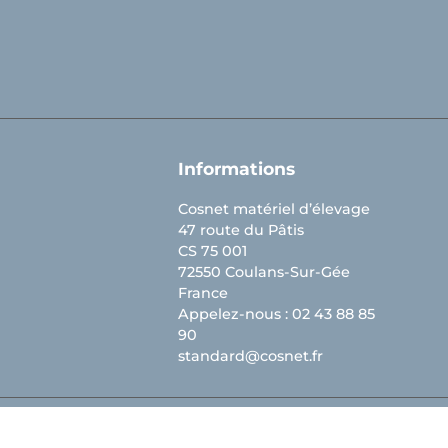
Informations
Cosnet matériel d’élevage
47 route du Pâtis
CS 75 001
72550 Coulans-Sur-Gée
France
Appelez-nous :
02 43 88 85
90
standard@cosnet.fr
ions. Personnalisez vos préférences pour contrôler la manière dont vos