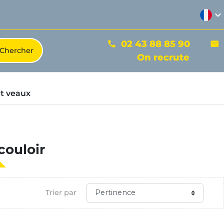
expand_more
02 43 88 85 90
phone
mail
On recrute
t veaux
couloir
Trier par