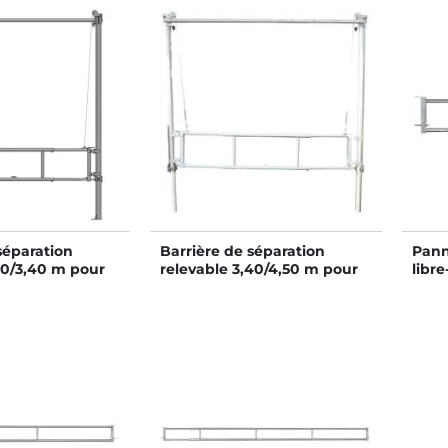
séparation
Barrière de séparation
Pann
30/3,40 m pour
relevable 3,40/4,50 m pour
libre
ogettes
couloir de logettes
lisse