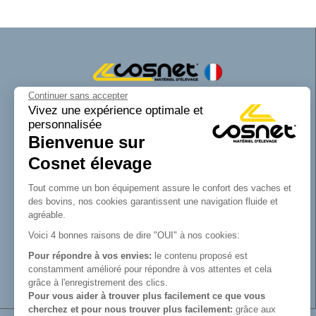
Continuer sans accepter
Cosnet matériel d’élevage est une marque
Vivez une expérience optimale et
personnalisée
de la SAS Cosnet. Spécialisée dans la
Bienvenue sur
conception et la fabrication d’équipements
tubulaires pour les bâtiments d’élevage.
Cosnet élevage
Reconnue pour son savoir-faire dans la
fabrication de râteliers de prairie de
Tout comme un bon équipement assure le confort des vaches et
barrières, de cornadis et de logettes.
des bovins, nos cookies garantissent une navigation fluide et
Avec Cosnet, vous faîtes le choix d’un
agréable.
fabricant français de matériel tubulaire
Voici 4 bonnes raisons de dire "OUI" à nos cookies:
innovant et de qualité. Vous trouverez tout
Pour répondre à vos envies:
le contenu proposé est
le nécessaire pour équiper votre bâtiment
constamment amélioré pour répondre à vos attentes et cela
d’élevage.
grâce à l'enregistrement des clics.
Pour vous aider à trouver plus facilement ce que vous
cherchez et pour nous trouver plus facilement:
grâce aux