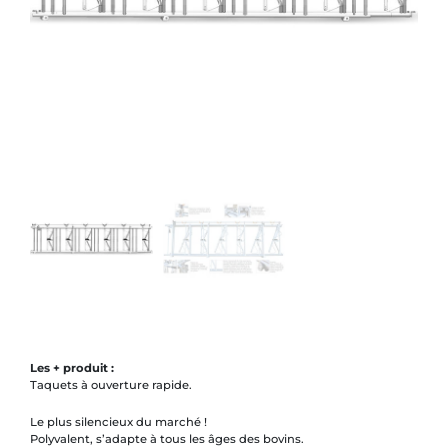
Les + produit :
Taquets à ouverture rapide.
Le plus silencieux du marché !
Polyvalent, s’adapte à tous les âges des bovins.