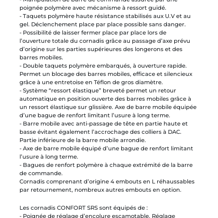
poignée polymère avec mécanisme à ressort guidé.
- Taquets polymère haute résistance stabilisés aux U.V et au
gel. Déclenchement place par place possible sans danger.
- Possibilité de laisser fermer place par place lors de
l’ouverture totale du cornadis grâce au passage d’axe prévu
d’origine sur les parties supérieures des longerons et des
barres mobiles.
- Double taquets polymère embarqués, à ouverture rapide.
Permet un blocage des barres mobiles, efficace et silencieux
grâce à une entretoise en Téflon de gros diamètre.
- Système “ressort élastique” breveté permet un retour
automatique en position ouverte des barres mobiles grâce à
un ressort élastique sur glissière. Axe de barre mobile équipée
d’une bague de renfort limitant l’usure à long terme.
- Barre mobile avec anti-passage de tête en partie haute et
basse évitant également l’accrochage des colliers à DAC.
Partie inférieure de la barre mobile arrondie.
- Axe de barre mobile équipé d’une bague de renfort limitant
l’usure à long terme.
- Bagues de renfort polymère à chaque extrémité de la barre
de commande.
Cornadis comprenant d’origine 4 embouts en L réhaussables
par retournement, nombreux autres embouts en option.
Les cornadis CONFORT SRS sont équipés de :
- Poignée de réglage d’encolure escamotable. Réglage