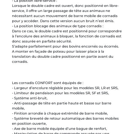
- La position libre-service :
Lorsque le double cadre est ouvert, donc positionné en libre-
service, il offre un large passage de tête aux animaux ne
nécessitant aucun mouvement de barre mobile de cornadis
pour y accéder. Dans cette version aucun bruit n’est émis.
- La position blocage des animaux de type cornadis :
Dans ce cas, le double cadre est positionné pour correspondre
à l’encolure des animaux à bloquer, la fonction de cornadis est
donc assurée en parfaite sécurité.
S’adapte parfaitement pour des bovins encornés ou écornés.
A monter en façade de poteau pour laisser place à la
translation du double cadre positionné en partie avant du
cornadis.
Les cornadis CONFORT sont équipés de :
- Largeur d’encolure réglable pour les modèles SR, LR et SRS,
- Limiteur de pendaison pour les modèles SR, SF et SRS,
- Système anti-bruit,
- Anti-passage de tête en partie haute et basse sur barre
mobile,
- Finition arrondie à chaque extrémité de barre mobile,
- Système breveté de retour automatique des barres mobiles
en position ouverte,
- Axe de barre mobile équipée d’une bague de renfort,
- Manipulation de barre de commande assurée par une