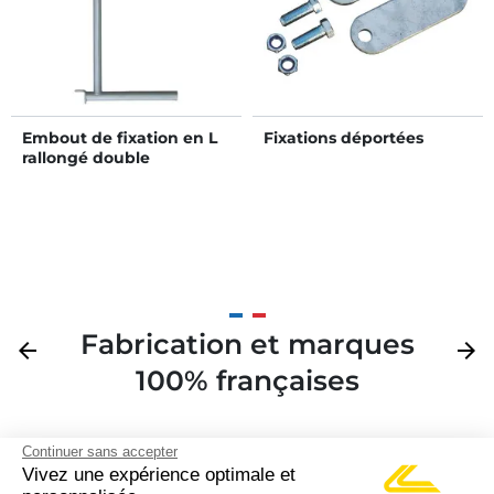
Embout de fixation en L
Fixations déportées
rallongé double
Fabrication et marques
Précédent
arrow_back
Suivan
arrow_forward
100% françaises
Continuer sans accepter
Vivez une expérience optimale et