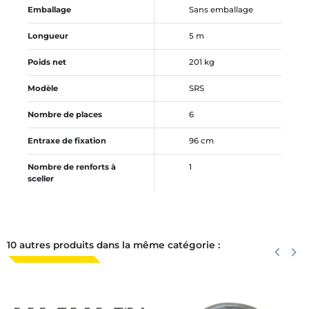
Emballage
Sans emballage
Longueur
5 m
Poids net
201 kg
Modèle
SRS
Nombre de places
6
Entraxe de fixation
96 cm
Nombre de renforts à
1
sceller
10 autres produits dans la même catégorie :
Précéden
keyboard_arrow_left
Suiva
keyboard_arrow_right