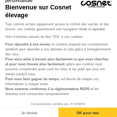
personnalisée
Bienvenue sur Cosnet

élevage
S’inscrire à la newsletter

Tout comme un bon équipement assure le confort des vaches et des
bovins, nos cookies garantissent une navigation fluide et agréable.
Nous suivre

Voici 4 bonnes raisons de dire "OUI" à nos cookies:
Pour répondre à vos envies:
le contenu proposé est constamment
amélioré pour répondre à vos attentes et cela grâce à l'enregistrement
des clics.

Produits
Pour vous aider à trouver plus facilement ce que vous cherchez
et pour nous trouver plus facilement:
grâce aux cookies nous

Notre société
pouvons comprendre quels sont les sites et les pubs qui vous ont
menés jusqu'à nous.

Votre compte
Pour vous faire gagner du temps:
nul besoin de retaper vos
informations à chaque visite.
Nous sommes conformes à la réglementation RGPD
et les

Informations
données sont conservées temporairement.
Consentements certifiés par
© Cosnet 2026 -
Réalisation site e-commerce
menu
phone
mail
Je choisis
OK pour moi