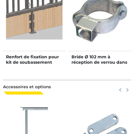
Renfort de fixation pour
Bride Ø 102 mm à
kit de soubassement
réception de verrou dans
pour cornadis PRO
l'axe
SUEDOIS
Accessoires et options
Précéden
keyboard_arrow_left
Suiva
keyboard_arrow_right