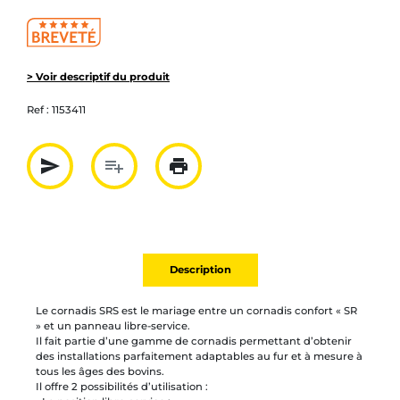
> Voir descriptif du produit
Ref :
1153411
send
playlist_add
print
Partager par mail
Ajouter à la liste
Imprimer
Description
Le cornadis SRS est le mariage entre un cornadis confort « SR
» et un panneau libre-service.
Il fait partie d’une gamme de cornadis permettant d’obtenir
des installations parfaitement adaptables au fur et à mesure à
tous les âges des bovins.
Il offre 2 possibilités d’utilisation :