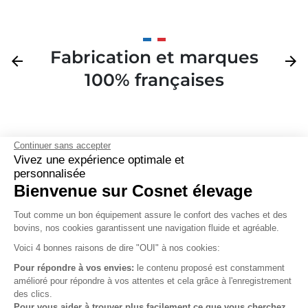
Fabrication et marques
Précédent
arrow_back
Suivan
arrow_forward
100% françaises
Continuer sans accepter
Vivez une expérience optimale et

personnalisée
Bienvenue sur Cosnet élevage
S’inscrire à la newsletter

Tout comme un bon équipement assure le confort des vaches et des
bovins, nos cookies garantissent une navigation fluide et agréable.
Nous suivre

Voici 4 bonnes raisons de dire "OUI" à nos cookies:
Pour répondre à vos envies:
le contenu proposé est constamment
amélioré pour répondre à vos attentes et cela grâce à l'enregistrement
des clics.

Produits
Pour vous aider à trouver plus facilement ce que vous cherchez