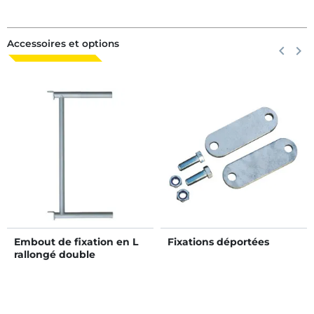
Accessoires et options
Précéden
keyboard_arrow_left
Suiva
keyboard_arrow_right
Embout de fixation en L
Fixations déportées
rallongé double