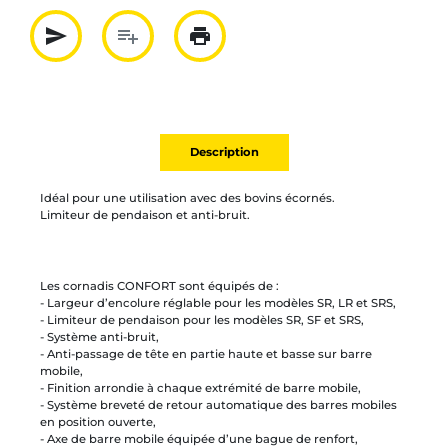
send
playlist_add
print
Partager par mail
Ajouter à la liste
Imprimer
Description
Idéal pour une utilisation avec des bovins écornés.
Limiteur de pendaison et anti-bruit.
Les cornadis CONFORT sont équipés de :
- Largeur d’encolure réglable pour les modèles SR, LR et SRS,
- Limiteur de pendaison pour les modèles SR, SF et SRS,
- Système anti-bruit,
- Anti-passage de tête en partie haute et basse sur barre
mobile,
- Finition arrondie à chaque extrémité de barre mobile,
- Système breveté de retour automatique des barres mobiles
en position ouverte,
- Axe de barre mobile équipée d’une bague de renfort,