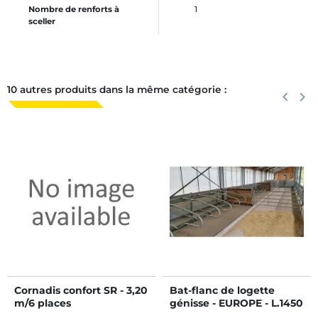
Nombre de renforts à
1
sceller
10 autres produits dans la même catégorie :
Précéden
keyboard_arrow_left
Suiva
keyboard_arrow_right
Cornadis confort SR - 3,20
Bat-flanc de logette
m/6 places
génisse - EUROPE - L.1450
x h.540 mm