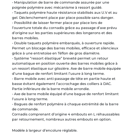
- Manipulation de barre de commande assurée par une
poignée polymère avec mécanisme à ressort guidé.
- Taquets polymère haute résistance stabilisés aux U.V et au
gel. Déclenchement place par place possible sans danger.
- Possibilité de laisser fermer place par place lors de
l’ouverture totale du cornadis grâce au passage d’axe prévu
d’origine sur les parties supérieures des longerons et des
barres mobiles.
- Double taquets polymère embarqués, à ouverture rapide.
Permet un blocage des barres mobiles, efficace et silencieux
grâce à une entretoise en Téflon de gros diamètre.
- Système “ressort élastique” breveté permet un retour
automatique en position ouverte des barres mobiles grâce à
un ressort élastique sur glissière. Axe de barre mobile équipée
d’une bague de renfort limitant l’usure à long terme.
- Barre mobile avec anti-passage de tête en partie haute et
basse évitant également l’accrochage des colliers à DAC.
Partie inférieure de la barre mobile arrondie.
- Axe de barre mobile équipé d’une bague de renfort limitant
l’usure à long terme.
- Bagues de renfort polymère à chaque extrémité de la barre
de commande.
Cornadis comprenant d’origine 4 embouts en L réhaussables
par retournement, nombreux autres embouts en option.
Modèle à largeur d’encolure réglable.