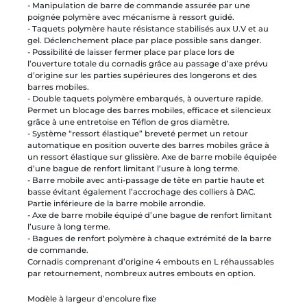
- Manipulation de barre de commande assurée par une
poignée polymère avec mécanisme à ressort guidé.
- Taquets polymère haute résistance stabilisés aux U.V et au
gel. Déclenchement place par place possible sans danger.
- Possibilité de laisser fermer place par place lors de
l’ouverture totale du cornadis grâce au passage d’axe prévu
d’origine sur les parties supérieures des longerons et des
barres mobiles.
- Double taquets polymère embarqués, à ouverture rapide.
Permet un blocage des barres mobiles, efficace et silencieux
grâce à une entretoise en Téflon de gros diamètre.
- Système “ressort élastique” breveté permet un retour
automatique en position ouverte des barres mobiles grâce à
un ressort élastique sur glissière. Axe de barre mobile équipée
d’une bague de renfort limitant l’usure à long terme.
- Barre mobile avec anti-passage de tête en partie haute et
basse évitant également l’accrochage des colliers à DAC.
Partie inférieure de la barre mobile arrondie.
- Axe de barre mobile équipé d’une bague de renfort limitant
l’usure à long terme.
- Bagues de renfort polymère à chaque extrémité de la barre
de commande.
Cornadis comprenant d’origine 4 embouts en L réhaussables
par retournement, nombreux autres embouts en option.
Modèle à largeur d’encolure fixe