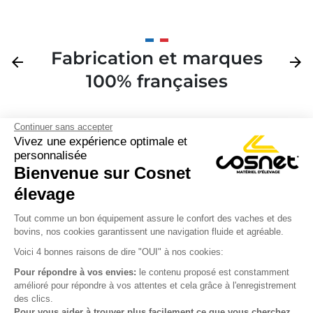
Fabrication et marques
Précédent
arrow_back
Suivan
arrow_forward
100% françaises
Continuer sans accepter
Vivez une expérience optimale et
personnalisée
Bienvenue sur Cosnet

élevage
S’inscrire à la newsletter

Tout comme un bon équipement assure le confort des vaches et des
bovins, nos cookies garantissent une navigation fluide et agréable.
Nous suivre

Voici 4 bonnes raisons de dire "OUI" à nos cookies:
Pour répondre à vos envies:
le contenu proposé est constamment
amélioré pour répondre à vos attentes et cela grâce à l'enregistrement
des clics.

Produits
Pour vous aider à trouver plus facilement ce que vous cherchez