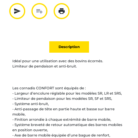
send
playlist_add
print
Partager par mail
Ajouter à la liste
Imprimer
Description
Idéal pour une utilisation avec des bovins écornés.
Limiteur de pendaison et anti-bruit.
Les cornadis CONFORT sont équipés de :
- Largeur d’encolure réglable pour les modèles SR, LR et SRS,
- Limiteur de pendaison pour les modèles SR, SF et SRS,
- Système anti-bruit,
- Anti-passage de tête en partie haute et basse sur barre
mobile,
- Finition arrondie à chaque extrémité de barre mobile,
- Système breveté de retour automatique des barres mobiles
en position ouverte,
- Axe de barre mobile équipée d’une bague de renfort,