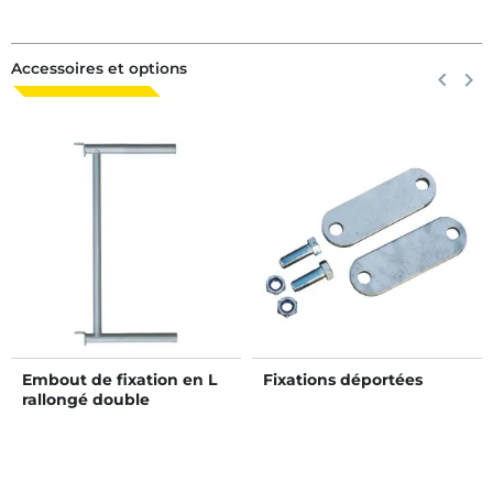
Accessoires et options
Précéden
keyboard_arrow_left
Suiva
keyboard_arrow_right
Embout de fixation en L
Fixations déportées
rallongé double