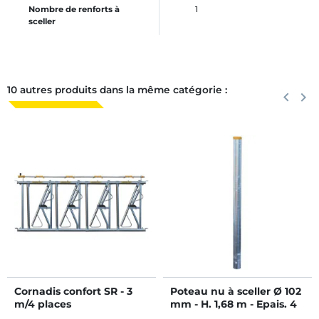
Nombre de renforts à
1
sceller
10 autres produits dans la même catégorie :
Précéden
keyboard_arrow_left
Suiva
keyboard_arrow_right
Cornadis confort SR - 3
Poteau nu à sceller Ø 102
m/4 places
mm - H. 1,68 m - Epais. 4
mm