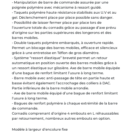
- Manipulation de barre de commande assurée par une
poignée polymère avec mécanisme à ressort guidé.
- Taquets polymère haute résistance stabilisés aux U.V et au
gel. Déclenchement place par place possible sans danger.
- Possibilité de laisser fermer place par place lors de
l’ouverture totale du cornadis grâce au passage d’axe prévu
d’origine sur les parties supérieures des longerons et des
barres mobiles.
- Double taquets polymère embarqués, à ouverture rapide.
Permet un blocage des barres mobiles, efficace et silencieux
grâce à une entretoise en Téflon de gros diamètre.
- Système “ressort élastique” breveté permet un retour
automatique en position ouverte des barres mobiles grâce à
un ressort élastique sur glissière. Axe de barre mobile équipée
d’une bague de renfort limitant l’usure à long terme.
- Barre mobile avec anti-passage de tête en partie haute et
basse évitant également l’accrochage des colliers à DAC.
Partie inférieure de la barre mobile arrondie.
- Axe de barre mobile équipé d’une bague de renfort limitant
l’usure à long terme.
- Bagues de renfort polymère à chaque extrémité de la barre
de commande.
Cornadis comprenant d’origine 4 embouts en L réhaussables
par retournement, nombreux autres embouts en option.
Modèle à largeur d’encolure fixe