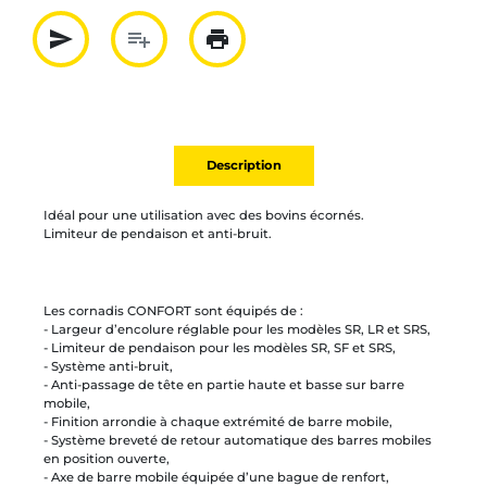
send
playlist_add
print
Partager par mail
Ajouter à la liste
Imprimer
Description
Idéal pour une utilisation avec des bovins écornés.
Limiteur de pendaison et anti-bruit.
Les cornadis CONFORT sont équipés de :
- Largeur d’encolure réglable pour les modèles SR, LR et SRS,
- Limiteur de pendaison pour les modèles SR, SF et SRS,
- Système anti-bruit,
- Anti-passage de tête en partie haute et basse sur barre
mobile,
- Finition arrondie à chaque extrémité de barre mobile,
- Système breveté de retour automatique des barres mobiles
en position ouverte,
- Axe de barre mobile équipée d’une bague de renfort,