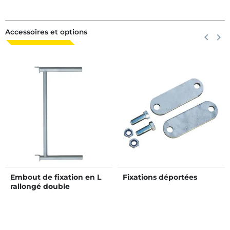
Accessoires et options
Précéden
keyboard_arrow_left
Suiva
keyboard_arrow_right
Embout de fixation en L
Fixations déportées
rallongé double