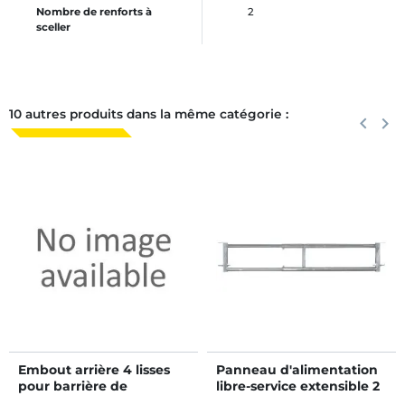
Nombre de renforts à
2
sceller
10 autres produits dans la même catégorie :
Précéden
keyboard_arrow_left
Suiva
keyboard_arrow_right
Embout arrière 4 lisses
Panneau d'alimentation
pour barrière de
libre-service extensible 2
stabulation 5/6 m
lisses - 2/3 m