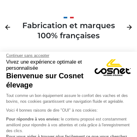
Fabrication et marques
Précédent
arrow_back
Suivan
arrow_forward
100% françaises
Continuer sans accepter
Vivez une expérience optimale et
personnalisée
Bienvenue sur Cosnet

élevage
S’inscrire à la newsletter

Tout comme un bon équipement assure le confort des vaches et des
bovins, nos cookies garantissent une navigation fluide et agréable.
Nous suivre

Voici 4 bonnes raisons de dire "OUI" à nos cookies:
Pour répondre à vos envies:
le contenu proposé est constamment
amélioré pour répondre à vos attentes et cela grâce à l'enregistrement
des clics.

Produits
Pour vous aider à trouver plus facilement ce que vous cherchez