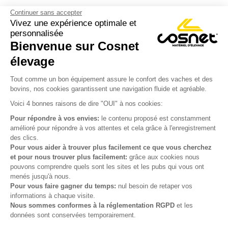
Continuer sans accepter
Vivez une expérience optimale et
personnalisée
Bienvenue sur Cosnet

élevage
S’inscrire à la newsletter

Tout comme un bon équipement assure le confort des vaches et des
bovins, nos cookies garantissent une navigation fluide et agréable.
Nous suivre

Voici 4 bonnes raisons de dire "OUI" à nos cookies:
Pour répondre à vos envies:
le contenu proposé est constamment
amélioré pour répondre à vos attentes et cela grâce à l'enregistrement
des clics.

Produits
Pour vous aider à trouver plus facilement ce que vous cherchez
et pour nous trouver plus facilement:
grâce aux cookies nous

Notre société
pouvons comprendre quels sont les sites et les pubs qui vous ont
menés jusqu'à nous.

Votre compte
Pour vous faire gagner du temps:
nul besoin de retaper vos
informations à chaque visite.
Nous sommes conformes à la réglementation RGPD
et les

Informations
données sont conservées temporairement.