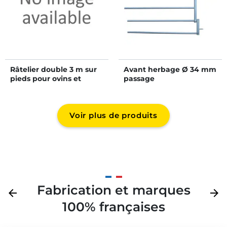
Râtelier double 3 m sur
Avant herbage Ø 34 mm
pieds pour ovins et
passage
caprins
d’abreuvoir/buse
Voir plus de produits
Fabrication et marques
Précédent
arrow_back
Suivan
arrow_forward
100% françaises