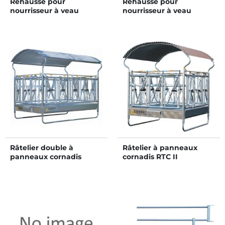
Rehausse pour
Rehausse pour
nourrisseur à veau
nourrisseur à veau
évolutif 350 L
évolutif 500 L
Râtelier double à
Râtelier à panneaux
panneaux cornadis
cornadis RTC II
RDTC II