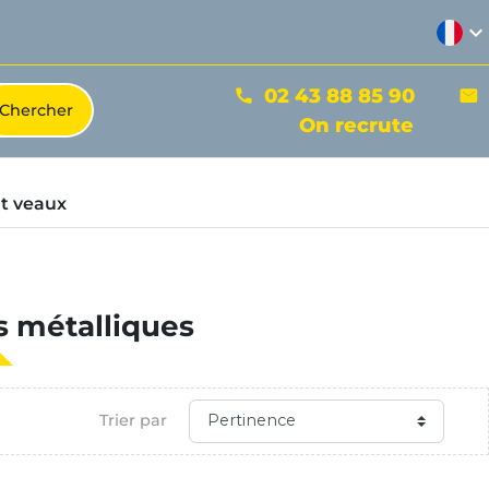
expand_more
02 43 88 85 90
phone
mail
On recrute
t veaux
s métalliques
Trier par