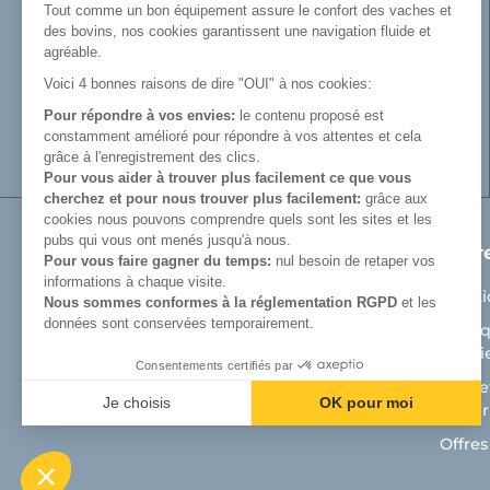
fabrication de râteliers de prairie de
Tout comme un bon équipement assure le confort des vaches et
barrières, de cornadis et de logettes.
des bovins, nos cookies garantissent une navigation fluide et
Avec Cosnet, vous faîtes le choix d’un
agréable.
fabricant français de matériel tubulaire
Voici 4 bonnes raisons de dire "OUI" à nos cookies:
innovant et de qualité. Vous trouverez tout
Pour répondre à vos envies:
le contenu proposé est
le nécessaire pour équiper votre bâtiment
constamment amélioré pour répondre à vos attentes et cela
d’élevage.
grâce à l'enregistrement des clics.
Pour vous aider à trouver plus facilement ce que vous
cherchez et pour nous trouver plus facilement:
grâce aux
cookies nous pouvons comprendre quels sont les sites et les
pubs qui vous ont menés jusqu'à nous.
Produits
Notr
Pour vous faire gagner du temps:
nul besoin de retaper vos
informations à chaque visite.
Matériel de prairie
Menti
Nous sommes conformes à la réglementation RGPD
et les
données sont conservées temporairement.
Auges
Politi
Cooki
Aménagement bâtiment d'élevage bovin
Consentements certifiés par
Cosnet
Aménagement bâtiment veaux
Je choisis
OK pour moi
matéri
Axeptio consent
Plateforme de Gestion du Consentement : Personnalisez vos Optio
Offres
Notre plateforme vous permet d'adapter et de gérer vos paramètres 