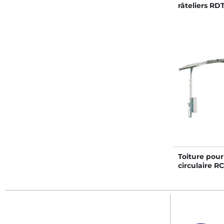
râteliers RD
II/RDTLS II
Toiture pour 
circulaire RC