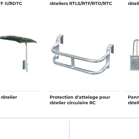
TF II/RDTC
râteliers RTLS/RTF/RTO/RTC
râtel
II/RTE
râtelier
Protection d'attelage pour
Pann
râtelier circulaire RC
râtel