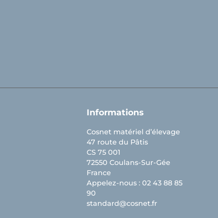
Informations
Cosnet matériel d’élevage
47 route du Pâtis
CS 75 001
72550 Coulans-Sur-Gée
France
Appelez-nous :
02 43 88 85
90
standard@cosnet.fr
ions. Personnalisez vos préférences pour contrôler la manière dont vos