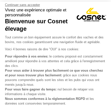
Continuer sans accepter
Vivez une expérience optimale et
personnalisée
Bienvenue sur Cosnet

élevage
S’inscrire à la newsletter

Tout comme un bon équipement assure le confort des vaches et des
bovins, nos cookies garantissent une navigation fluide et agréable.
Nous suivre

Voici 4 bonnes raisons de dire "OUI" à nos cookies:
Pour répondre à vos envies:
le contenu proposé est constamment
amélioré pour répondre à vos attentes et cela grâce à l'enregistrement
des clics.

Produits
Pour vous aider à trouver plus facilement ce que vous cherchez
et pour nous trouver plus facilement:
grâce aux cookies nous

Notre société
pouvons comprendre quels sont les sites et les pubs qui vous ont
menés jusqu'à nous.

Votre compte
Pour vous faire gagner du temps:
nul besoin de retaper vos
informations à chaque visite.
Nous sommes conformes à la réglementation RGPD
et les

Informations
données sont conservées temporairement.