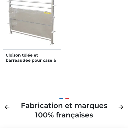
Cloison tôlée et
barreaudée pour case à
veaux métallique
galvanisée
Fabrication et marques
Précédent
arrow_back
Suivan
arrow_forward
100% françaises