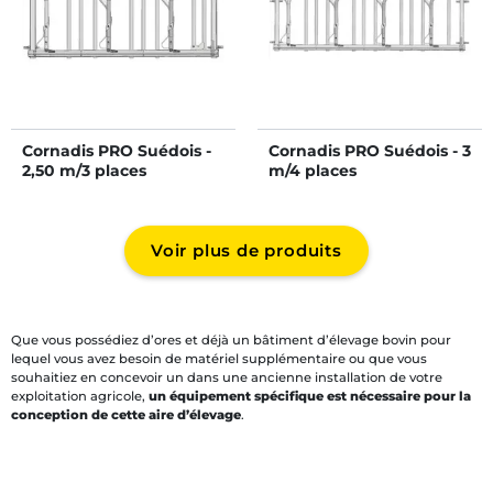
Cornadis PRO Suédois -
Cornadis PRO Suédois - 3
2,50 m/3 places
m/4 places
Voir plus de produits
Que vous possédiez d’ores et déjà un bâtiment d’élevage bovin pour
lequel vous avez besoin de matériel supplémentaire ou que vous
souhaitiez en concevoir un dans une ancienne installation de votre
exploitation agricole,
un équipement spécifique est nécessaire pour la
conception de cette aire d’élevage
.
Si vous êtes à la recherche de matériel pour aménager l’intérieur d’un
bâtiment d’élevage bovin et
offrir un logement confortable à vos
bovins, vaches et veaux
,
Cosnet Élevage
vous invite à découvrir