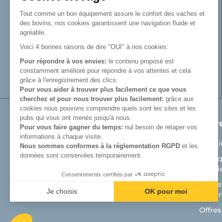
Reconnue pour son savoir-faire dans la
fabrication de râteliers de prairie de
Tout comme un bon équipement assure le confort des vaches et
barrières, de cornadis et de logettes.
des bovins, nos cookies garantissent une navigation fluide et
Avec Cosnet, vous faîtes le choix d’un
agréable.
fabricant français de matériel tubulaire
Voici 4 bonnes raisons de dire "OUI" à nos cookies:
innovant et de qualité. Vous trouverez tout
Pour répondre à vos envies:
le contenu proposé est
le nécessaire pour équiper votre bâtiment
constamment amélioré pour répondre à vos attentes et cela
d’élevage.
grâce à l'enregistrement des clics.
Pour vous aider à trouver plus facilement ce que vous
cherchez et pour nous trouver plus facilement:
grâce aux
cookies nous pouvons comprendre quels sont les sites et les
pubs qui vous ont menés jusqu'à nous.
Produits
Notr
Pour vous faire gagner du temps:
nul besoin de retaper vos
informations à chaque visite.
Matériel de prairie
Menti
Nous sommes conformes à la réglementation RGPD
et les
données sont conservées temporairement.
Auges
Politi
Cooki
Aménagement bâtiment d'élevage bovin
Consentements certifiés par
Cosnet
Aménagement bâtiment veaux
Je choisis
OK pour moi
matéri
Axeptio consent
Plateforme de Gestion du Consentement : Personnalisez vos Optio
Offres