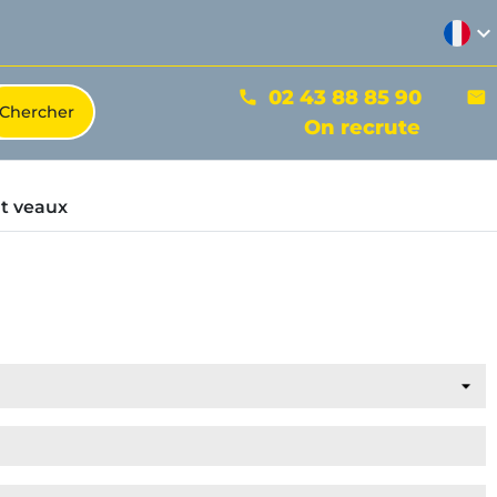
expand_more
02 43 88 85 90
phone
mail
On recrute
t veaux