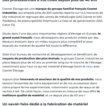
Des professionnels à vos côtés depuis plus de 40 ans
Cosnet Élevage est une
marque du groupe familial français Cosnet
Industries
, qui emploie près de 300 salariés répartis sur 14,5 hectares de
site industriel et regroupe des usines de métallurgie (SAS Cosnet et SAS
Pasdelou), de plasturgie(SAS Polymoule-La Gée) et de galvanisation (SAS
Galva 72).
Situés dans l’une des plus importantes régions d’élevage en Europe,
le
grand ouest français
, nous développons des produits utilisés par des
éleveurs évoluant dans un milieu toujours plus compétitif et pour
lesquels du matériel de qualité fait toute la différence.
Doté d’un bureau de recherche et développement et bénéficiant de
moyens de production des plus évolués
, le groupe Cosnet Industries se
place depuis plus de 40 ans au premier rang sur le marché de l’élevage,
notamment pour tout ce qui est matériel d’élevage bovin et
veau
avec
Cosnet Élevage.
oujours plus
innovants et soucieux de la qualité de nos produits
, nous
testons l’ensemble de notre équipement et de nos accessoires dans
notre propre ferme expérimentale, notamment auprès de veaux et de
vaches à lait. De cette façon, nous sommes en mesure de vous offrir
la
meilleure qualité de matériel
, et ce depuis plus de 40 ans !
Un savoir-faire dédié à la fabrication de matériel