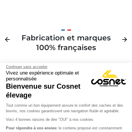
Fabrication et marques
Précédent
arrow_back
Suivan
arrow_forward
100% françaises
Continuer sans accepter
Vivez une expérience optimale et
personnalisée
Bienvenue sur Cosnet

élevage
S’inscrire à la newsletter

Tout comme un bon équipement assure le confort des vaches et des
bovins, nos cookies garantissent une navigation fluide et agréable.
Nous suivre

Voici 4 bonnes raisons de dire "OUI" à nos cookies:
Pour répondre à vos envies:
le contenu proposé est constamment