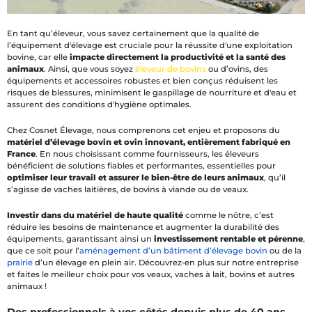
En tant qu’éleveur, vous savez certainement que la qualité de
l’équipement d'élevage est cruciale pour la réussite d'une exploitation
bovine, car elle
impacte directement la productivité et la santé des
animaux
. Ainsi, que vous soyez
éleveur de bovins
ou d’ovins, des
équipements et accessoires robustes et bien conçus réduisent les
risques de blessures, minimisent le gaspillage de nourriture et d'eau et
assurent des conditions d'hygiène optimales.
Chez Cosnet Élevage, nous comprenons cet enjeu et proposons du
matériel d’élevage bovin et ovin innovant, entièrement fabriqué en
France
. En nous choisissant comme fournisseurs, les éleveurs
bénéficient de solutions fiables et performantes, essentielles pour
optimiser leur travail et assurer le bien-être de leurs animaux
, qu’il
s’agisse de vaches laitières, de bovins à viande ou de veaux.
Investir dans du matériel de haute qualité
comme le nôtre, c’est
réduire les besoins de maintenance et augmenter la durabilité des
équipements, garantissant ainsi un
investissement rentable et pérenne
,
que ce soit pour l’
aménagement d’un bâtiment d’élevage bovin
ou de la
prairie
d’un élevage en plein air. Découvrez-en plus sur notre entreprise
et faites le meilleur choix pour vos veaux, vaches à lait, bovins et autres
animaux !