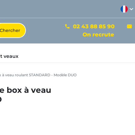
expand_more
02 43 88 85 90
phone
mail
On recrute
t veaux
ox à veau roulant STANDARD - Modèle DUO
e box à veau
O