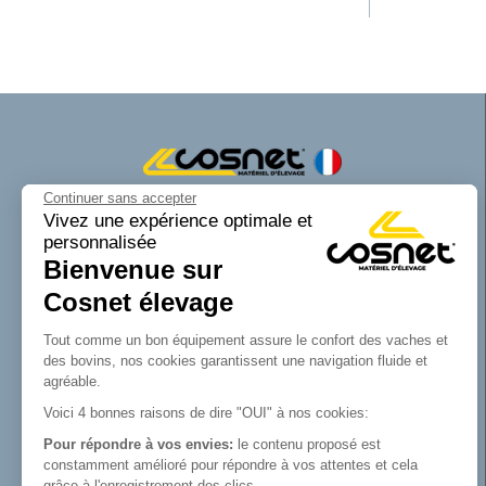
Continuer sans accepter
Cosnet matériel d’élevage est une marque
Vivez une expérience optimale et
personnalisée
de la SAS Cosnet. Spécialisée dans la
Bienvenue sur
conception et la fabrication d’équipements
tubulaires pour les bâtiments d’élevage.
Cosnet élevage
Reconnue pour son savoir-faire dans la
fabrication de râteliers de prairie de
Tout comme un bon équipement assure le confort des vaches et
barrières, de cornadis et de logettes.
des bovins, nos cookies garantissent une navigation fluide et
Avec Cosnet, vous faîtes le choix d’un
agréable.
fabricant français de matériel tubulaire
Voici 4 bonnes raisons de dire "OUI" à nos cookies:
innovant et de qualité. Vous trouverez tout
Pour répondre à vos envies:
le contenu proposé est
le nécessaire pour équiper votre bâtiment
constamment amélioré pour répondre à vos attentes et cela
d’élevage.
grâce à l'enregistrement des clics.