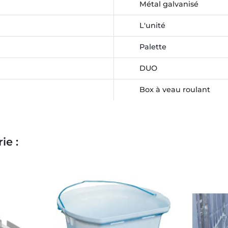
Métal galvanisé
L'unité
Palette
DUO
Box à veau roulant
ie :