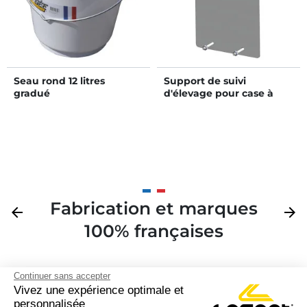
Seau rond 12 litres
Support de suivi
gradué
d'élevage pour case à
veau HYGIENE PRO PM et
GM et STANDARD GM
Fabrication et marques
Précédent
arrow_back
Suivan
arrow_forward
100% françaises
Continuer sans accepter
Vivez une expérience optimale et
personnalisée