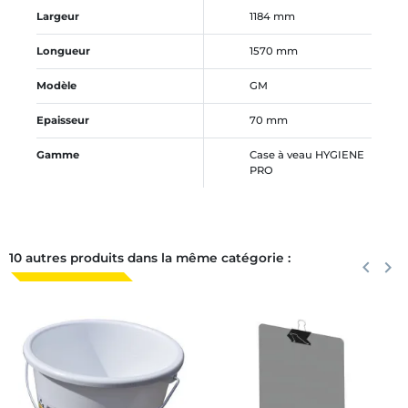
Largeur
1184 mm
Longueur
1570 mm
Modèle
GM
Epaisseur
70 mm
Gamme
Case à veau HYGIENE
PRO
10 autres produits dans la même catégorie :
Précéden
keyboard_arrow_left
Suiva
keyboard_arrow_right