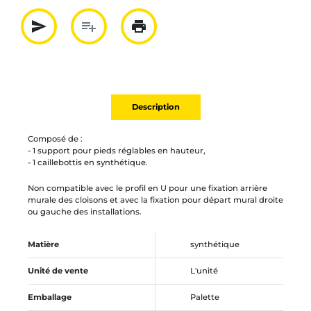
send
playlist_add
print
Partager par mail
Ajouter à la liste
Imprimer
Description
Composé de :
- 1 support pour pieds réglables en hauteur,
- 1 caillebottis en synthétique.
Non compatible avec le profil en U pour une fixation arrière
murale des cloisons et avec la fixation pour départ mural droite
ou gauche des installations.
Matière
synthétique
Unité de vente
L'unité
Emballage
Palette