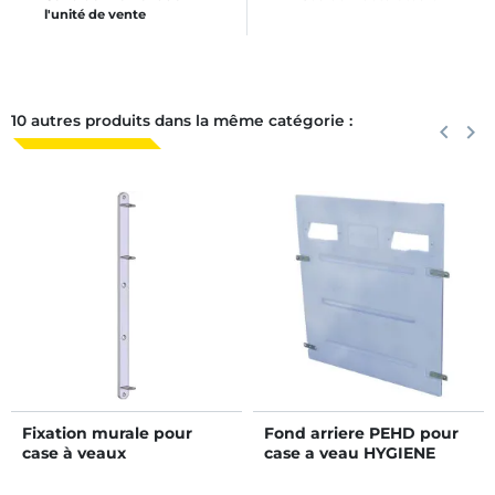
l'unité de vente
10 autres produits dans la même catégorie :
Précéden
keyboard_arrow_left
Suiva
keyboard_arrow_right
Fixation murale pour
Fond arriere PEHD pour
case à veaux
case a veau HYGIENE
PRO GM et STANDARD
GM