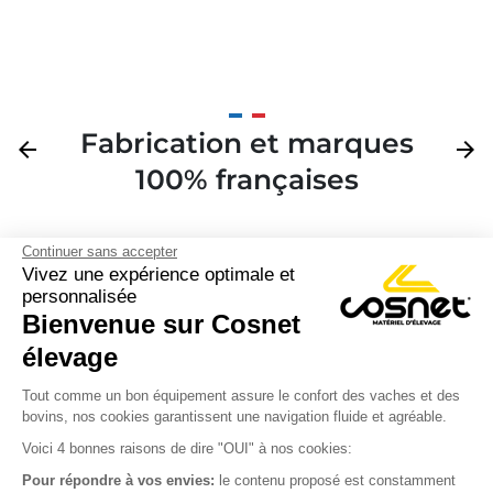
Fabrication et marques
Précédent
arrow_back
Suivan
arrow_forward
100% françaises
Continuer sans accepter
Vivez une expérience optimale et
personnalisée
Bienvenue sur Cosnet

élevage
S’inscrire à la newsletter

Tout comme un bon équipement assure le confort des vaches et des
bovins, nos cookies garantissent une navigation fluide et agréable.
Nous suivre

Voici 4 bonnes raisons de dire "OUI" à nos cookies:
Pour répondre à vos envies:
le contenu proposé est constamment