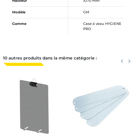
Hauteur
1070 mm
Modèle
GM
Gamme
Case à veau HYGIENE
PRO
10 autres produits dans la même catégorie :
Précéden
keyboard_arrow_left
Suiva
keyboard_arrow_right