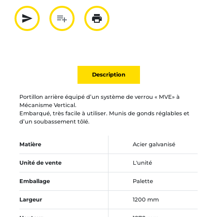
send
playlist_add
print
Partager par mail
Ajouter à la liste
Imprimer
Description
Portillon arrière équipé d’un système de verrou « MVE» à
Mécanisme Vertical.
Embarqué, très facile à utiliser. Munis de gonds réglables et
d’un soubassement tôlé.
Matière
Acier galvanisé
Unité de vente
L'unité
Emballage
Palette
Largeur
1200 mm