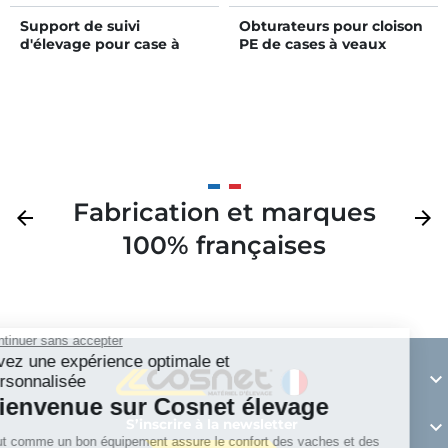
Support de suivi
Obturateurs pour cloison
d'élevage pour case à
PE de cases à veaux
veau HYGIENE PRO PM et
GM et STANDARD GM
Fabrication et marques
Précédent
arrow_back
Suivan
arrow_forward
100% françaises
Continuer sans accepter
Vivez une expérience optimale et

personnalisée
Bienvenue sur Cosnet élevage
S’inscrire à la newsletter

Tout comme un bon équipement assure le confort des vaches et des