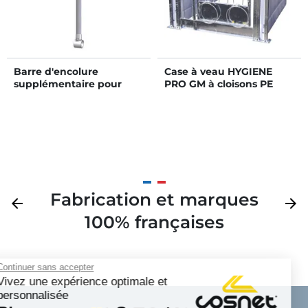
Barre d'encolure
Case à veau HYGIENE
supplémentaire pour
PRO GM à cloisons PE
cornadis Junior
amovibles
Fabrication et marques
Précédent
arrow_back
Suivan
arrow_forward
100% françaises
Continuer sans accepter
Vivez une expérience optimale et
personnalisée