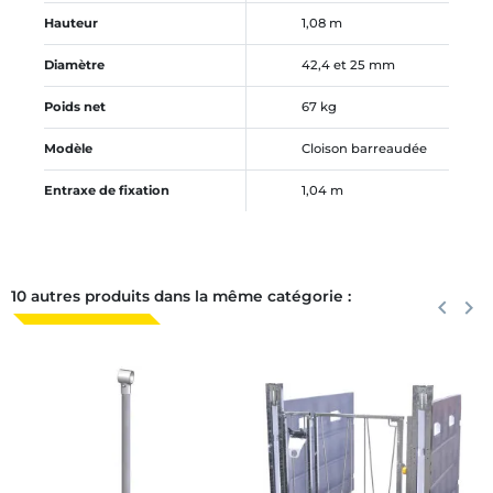
Hauteur
1,08 m
Diamètre
42,4 et 25 mm
Poids net
67 kg
Modèle
Cloison barreaudée
Entraxe de fixation
1,04 m
10 autres produits dans la même catégorie :
Précéden
keyboard_arrow_left
Suiva
keyboard_arrow_right