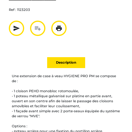
Ref :
1123203
send
playlist_add
print
Partager par mail
Ajouter à la liste
Imprimer
Description
Une extension de case à veau HYGIENE PRO PM se compose
de :
- 1 cloison PEHD monobloc rotomoulée,
- 1 poteau métallique galvanisé sur platine en partie avant,
ouvert en son centre afin de laisser le passage des cloisons
amovibles et faciliter leur coulissement,
- 1 façade avant simple avec 2 porte-seaux équipée du système
de verrou "MVE".
Options :
- poteau arrière pour une fixation du portillon arrière