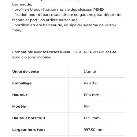
barreaudé,
- profil en U pour fixation murale des cloisosn PEHD,
- fixation pour départ mural droite ou gauche pour départ de
façade et portillon arrière barreaudé,
- portillon arrière barreaudé, équipé du système de verrou
"MVE".
Compatible avec les cases à veau HYGIENE PRO PM et GM
avec cloisons mobiles.
Unité de vente
L'unité
Emballage
Palette
Hauteur
1100 mm
Modèle
PM
Hauteur hors tout
1325 mm
Largeur hors-tout
997,50 mm