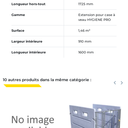
Longueur hors-tout
1725 mm
Gamme
Extension pour case à
veau HYGIENE PRO
Surface
1,46 m²
Largeur intérieure
910 mm
Longueur intérieure
1600 mm
10 autres produits dans la même catégorie :
Précéden
keyboard_arrow_left
Suiva
keyboard_arrow_right