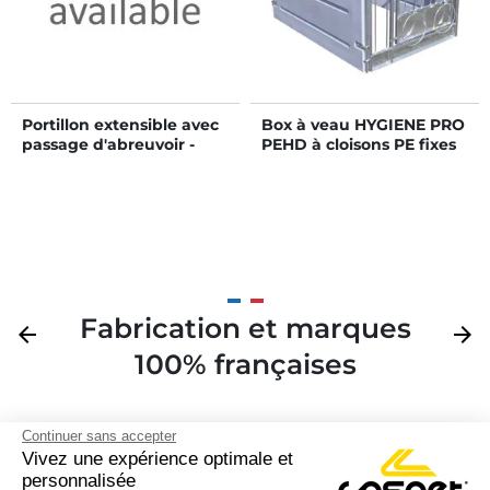
Portillon extensible avec
Box à veau HYGIENE PRO
passage d'abreuvoir -
PEHD à cloisons PE fixes
Long. 1,35 à 1,60 m
Fabrication et marques
Précédent
arrow_back
Suivan
arrow_forward
100% françaises
Continuer sans accepter
Vivez une expérience optimale et
personnalisée