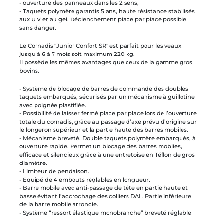
- ouverture des panneaux dans les 2 sens,
- Taquets polymère garantis 5 ans, haute résistance stabilisés
aux U.V et au gel. Déclenchement place par place possible
sans danger.
Le Cornadis "Junior Confort SR" est parfait pour les veaux
jusqu’à 6 à 7 mois soit maximum 220 kg.
Il possède les mêmes avantages que ceux de la gamme gros
bovins.
- Système de blocage de barres de commande des doubles
taquets embarqués, sécurisés par un mécanisme à guillotine
avec poignée plastifiée.
- Possibilité de laisser fermé place par place lors de l’ouverture
totale du cornadis, grâce au passage d’axe prévu d’origine sur
le longeron supérieur et la partie haute des barres mobiles.
- Mécanisme breveté. Double taquets polymère embarqués, à
ouverture rapide. Permet un blocage des barres mobiles,
efficace et silencieux grâce à une entretoise en Téflon de gros
diamètre.
- Limiteur de pendaison.
- Equipé de 4 embouts réglables en longueur.
- Barre mobile avec anti-passage de tête en partie haute et
basse évitant l’accrochage des colliers DAL. Partie inférieure
de la barre mobile arrondie.
- Système “ressort élastique monobranche” breveté réglable