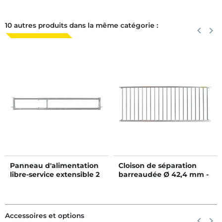
10 autres produits dans la même catégorie :
Précéden
keyboard_arrow_left
Suiva
keyboard_arrow_right
Panneau d'alimentation
Cloison de séparation
libre-service extensible 2
barreaudée Ø 42,4 mm -
lisses - 3/4 m
Long. 3 m
Accessoires et options
Précéden
keyboard_arrow_left
Suiva
keyboard_arrow_right