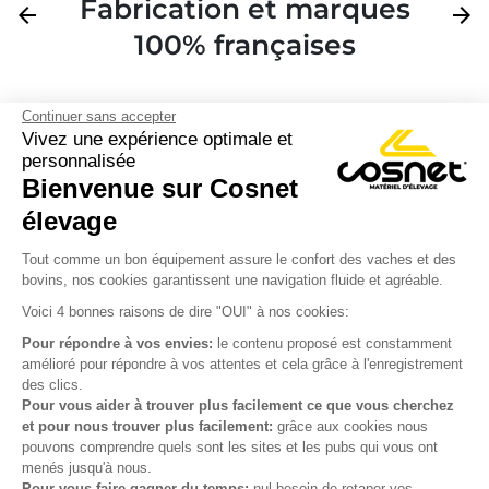
Fabrication et marques
Précédent
arrow_back
Suivan
arrow_forward
100% françaises
Continuer sans accepter
Vivez une expérience optimale et
personnalisée
Bienvenue sur Cosnet

élevage
S’inscrire à la newsletter

Tout comme un bon équipement assure le confort des vaches et des
bovins, nos cookies garantissent une navigation fluide et agréable.
Nous suivre

Voici 4 bonnes raisons de dire "OUI" à nos cookies:
Pour répondre à vos envies:
le contenu proposé est constamment
amélioré pour répondre à vos attentes et cela grâce à l'enregistrement
des clics.

Produits
Pour vous aider à trouver plus facilement ce que vous cherchez
et pour nous trouver plus facilement:
grâce aux cookies nous

Notre société
pouvons comprendre quels sont les sites et les pubs qui vous ont
menés jusqu'à nous.

Votre compte
Pour vous faire gagner du temps:
nul besoin de retaper vos