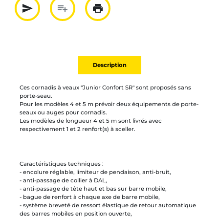
send
playlist_add
print
Partager par mail
Ajouter à la liste
Imprimer
Description
Ces cornadis à veaux "Junior Confort SR" sont proposés sans
porte-seau.
Pour les modèles 4 et 5 m prévoir deux équipements de porte-
seaux ou auges pour cornadis.
Les modèles de longueur 4 et 5 m sont livrés avec
respectivement 1 et 2 renfort(s) à sceller.
Caractéristiques techniques :
- encolure réglable, limiteur de pendaison, anti-bruit,
- anti-passage de collier à DAL,
- anti-passage de tête haut et bas sur barre mobile,
- bague de renfort à chaque axe de barre mobile,
- système breveté de ressort élastique de retour automatique
des barres mobiles en position ouverte,