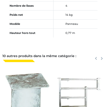
Nombre de lisses
4
Poids net
14 kg
Modèle
Panneau
Hauteur hors tout
0,77 m
10 autres produits dans la même catégorie :
Précéden
keyboard_arrow_left
Suiva
keyboard_arrow_right