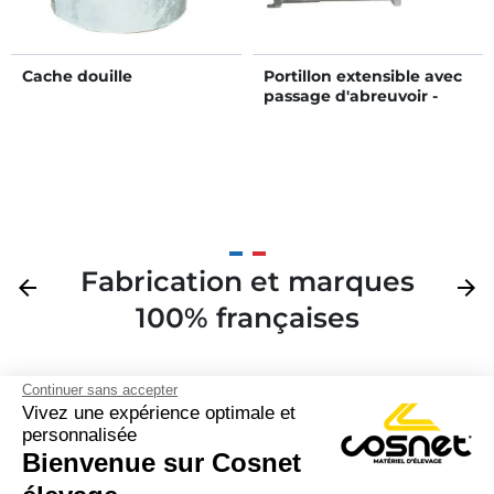
Cache douille
Portillon extensible avec
passage d'abreuvoir -
Long. 0,85 à 1,20 m
Fabrication et marques
Précédent
arrow_back
Suivan
arrow_forward
100% françaises
Continuer sans accepter
Vivez une expérience optimale et
personnalisée
Bienvenue sur Cosnet
