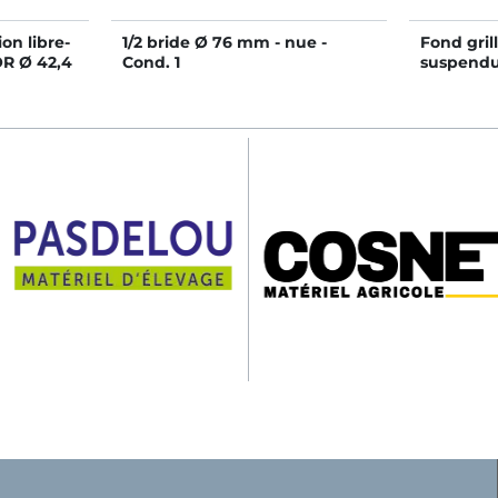
on libre-
1/2 bride Ø 76 mm - nue -
Fond gril
OR Ø 42,4
Cond. 1
suspendu