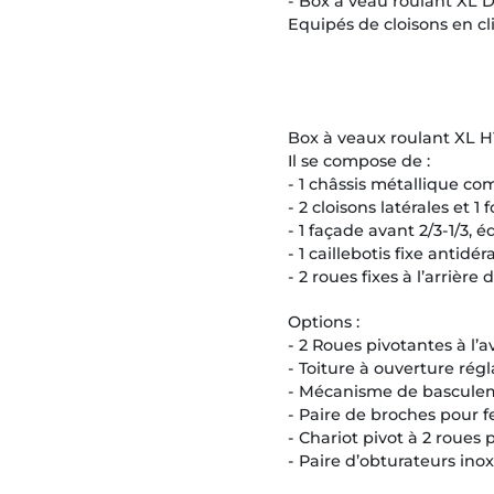
- Box à veau roulant XL 
Equipés de cloisons en c
Box à veaux roulant XL H
Il se compose de :
- 1 châssis métallique c
- 2 cloisons latérales et
- 1 façade avant 2/3-1/3,
- 1 caillebotis fixe antidé
- 2 roues fixes à l’arriè
Options :
- 2 Roues pivotantes à l’a
- Toiture à ouverture régl
- Mécanisme de basculeme
- Paire de broches pour 
- Chariot pivot à 2 roues
- Paire d’obturateurs inox