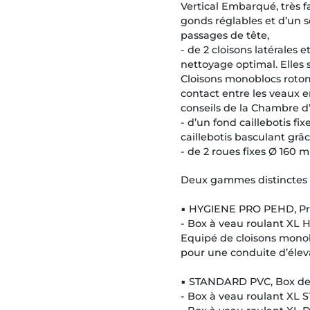
Vertical Embarqué, très f
gonds réglables et d’un 
passages de tête,
- de 2 cloisons latérales
nettoyage optimal. Elles s
Cloisons monoblocs rotomo
contact entre les veaux
conseils de la Chambre d’
- d’un fond caillebotis f
caillebotis basculant gr
- de 2 roues fixes Ø 160 m
Deux gammes distinctes 
▪ HYGIENE PRO PEHD, P
- Box à veau roulant XL
Equipé de cloisons monobl
pour une conduite d’élev
▪ STANDARD PVC, Box de b
- Box à veau roulant XL S