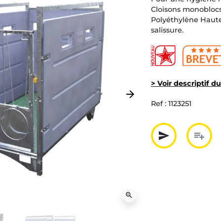
Cloisons monobloc
Polyéthylène Haute
salissure.
> Voir descriptif d
arrow_forward
Suivant
Ref :
1123251
send
playlist_add
Partager p
Ajout
zoom_in