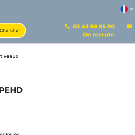
expand_more
02 43 88 85 90
phone
mail
On recrute
t veaux
- PEHD
enforcée.