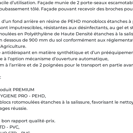
acile d’utilisation. Façade munie de 2 porte-seaux escamotab
soubassement tôlé. Façade pouvant recevoir des broches pou
 et d’un fond arrière en résine de PEHD monoblocs étanches à 
ont imputrescibles, résistantes aux désinfectants, au gel et s
ulées en Polyéthylène de Haute Densité étanches à la saliss
 en dessous de 900 mm du sol conformément aux réglementa
Agriculture.
ixe antidérapant en matière synthétique et d’un prééquipeme
âce à l’option mécanisme d’ouverture automatique,
m à l’arrière et de 2 poignées pour le transport en partie avan
:
roduit PREMIUM
 HYGIENE PRO - PEHD,
ocs rotomoulées étanches à la salissure, favorisant le nettoy
ages réussie.
on rapport qualité-prix.
TD - PVC,