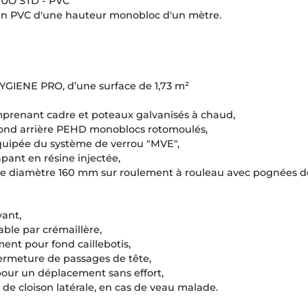
DUO STD - PVC
lin PVC d'une hauteur monobloc d'un mètre.
YGIENE PRO, d’une surface de 1,73 m²
omprenant cadre et poteaux galvanisés à chaud,
 1 fond arrière PEHD monoblocs rotomoulés,
 équipée du système de verrou "MVE",
rapant en résine injectée,
re de diamètre 160 mm sur roulement à rouleau avec pognées de
vant,
able par crémaillère,
nt pour fond caillebotis,
fermeture de passages de tête,
 pour un déplacement sans effort,
 de cloison latérale, en cas de veau malade.