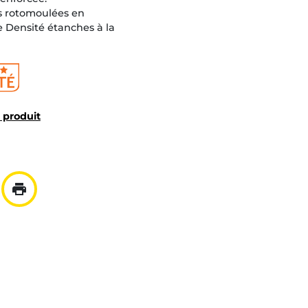
s rotomoulées en
 Densité étanches à la
u produit
print
ar mail
er à la liste
Imprimer