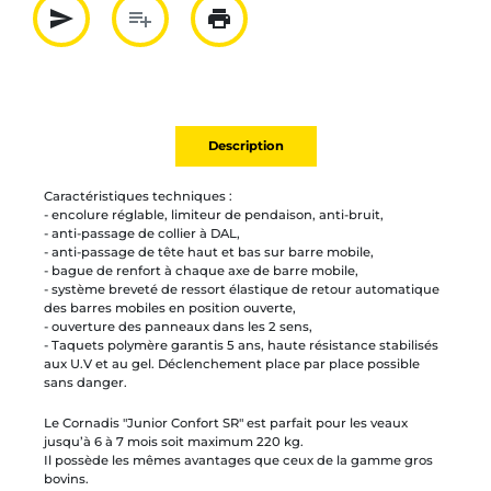
send
playlist_add
print
Partager par mail
Ajouter à la liste
Imprimer
Description
Caractéristiques techniques :
- encolure réglable, limiteur de pendaison, anti-bruit,
- anti-passage de collier à DAL,
- anti-passage de tête haut et bas sur barre mobile,
- bague de renfort à chaque axe de barre mobile,
- système breveté de ressort élastique de retour automatique
des barres mobiles en position ouverte,
- ouverture des panneaux dans les 2 sens,
- Taquets polymère garantis 5 ans, haute résistance stabilisés
aux U.V et au gel. Déclenchement place par place possible
sans danger.
Le Cornadis "Junior Confort SR" est parfait pour les veaux
jusqu’à 6 à 7 mois soit maximum 220 kg.
Il possède les mêmes avantages que ceux de la gamme gros
bovins.