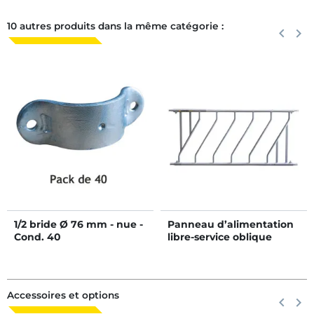
10 autres produits dans la même catégorie :
Précéden
keyboard_arrow_left
Suiva
keyboard_arrow_right
1/2 bride Ø 76 mm - nue -
Panneau d’alimentation
Cond. 40
libre-service oblique
JUNIOR Ø 42,4 mm 5
places/2 m
Accessoires et options
Précéden
keyboard_arrow_left
Suiva
keyboard_arrow_right