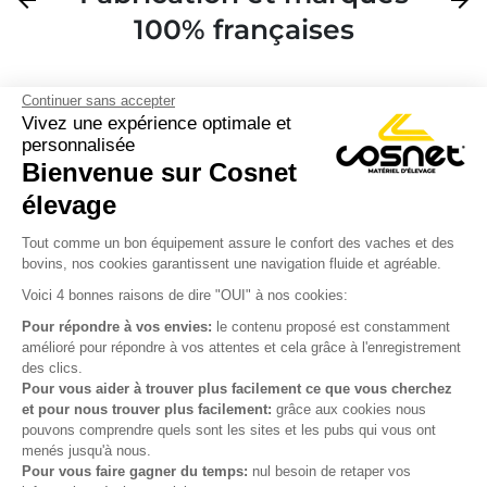
arrow_back
arrow_forward
100% françaises
Continuer sans accepter
Vivez une expérience optimale et
personnalisée
Bienvenue sur Cosnet

élevage
S’inscrire à la newsletter

Tout comme un bon équipement assure le confort des vaches et des
bovins, nos cookies garantissent une navigation fluide et agréable.
Nous suivre

Voici 4 bonnes raisons de dire "OUI" à nos cookies:
Pour répondre à vos envies:
le contenu proposé est constamment
amélioré pour répondre à vos attentes et cela grâce à l'enregistrement
des clics.

Produits
Pour vous aider à trouver plus facilement ce que vous cherchez
et pour nous trouver plus facilement:
grâce aux cookies nous

Notre société
pouvons comprendre quels sont les sites et les pubs qui vous ont
menés jusqu'à nous.

Votre compte
Pour vous faire gagner du temps:
nul besoin de retaper vos