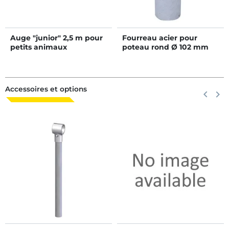
Auge "junior" 2,5 m pour
Fourreau acier pour
petits animaux
poteau rond Ø 102 mm
Accessoires et options
Précéden
keyboard_arrow_left
Suiva
keyboard_arrow_right