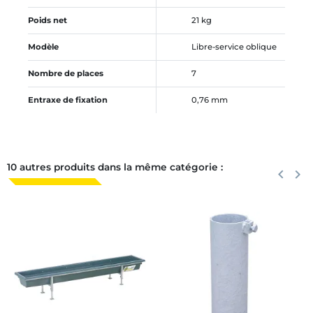
Poids net
21 kg
Modèle
Libre-service oblique
Nombre de places
7
Entraxe de fixation
0,76 mm
10 autres produits dans la même catégorie :
Précéden
keyboard_arrow_left
Suiva
keyboard_arrow_right