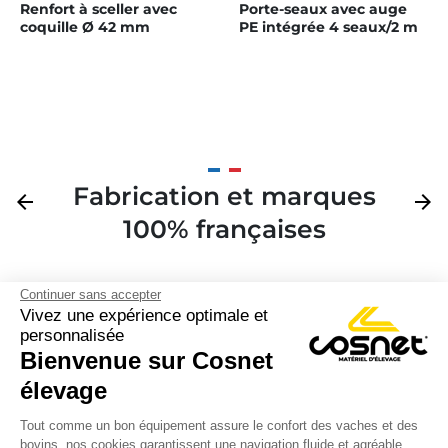
Renfort à sceller avec
Porte-seaux avec auge
coquille Ø 42 mm
PE intégrée 4 seaux/2 m
Fabrication et marques
Précédent
arrow_back
Suivan
arrow_forward
100% françaises
Continuer sans accepter
Vivez une expérience optimale et
personnalisée
Bienvenue sur Cosnet

élevage
S’inscrire à la newsletter

Tout comme un bon équipement assure le confort des vaches et des
bovins, nos cookies garantissent une navigation fluide et agréable.