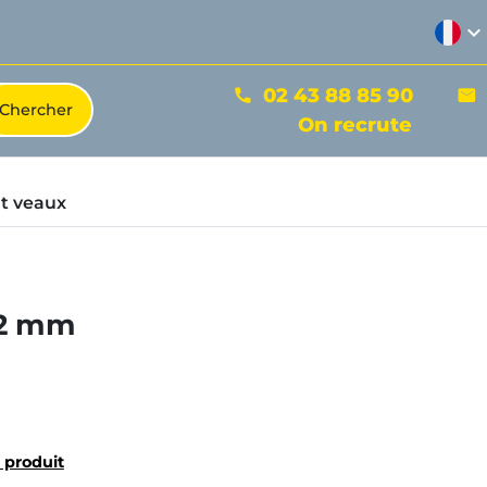
expand_more
02 43 88 85 90
phone
mail
On recrute
t veaux
02 mm
u produit