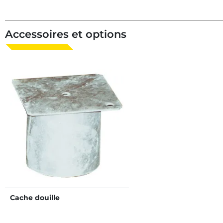
4 places/2 m
2 places/1 m
Accessoires et options
Cache douille