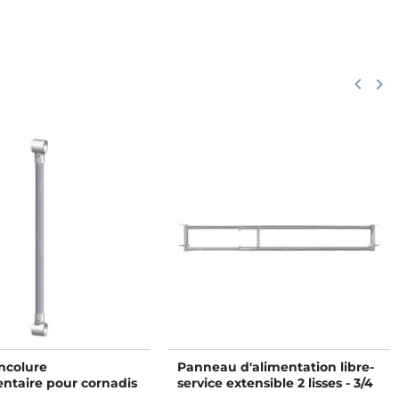
Précéd
keyboard_arrow_left
Suiv
keyboard_arrow_right
ncolure
Panneau d'alimentation libre-
ntaire pour cornadis
service extensible 2 lisses - 3/4