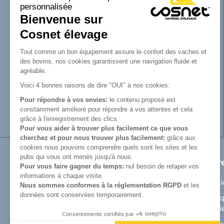
personnalisée
de la SAS Cosnet. Spécialisée dans la
Bienvenue sur
conception et la fabrication d’équipements
tubulaires pour les bâtiments d’élevage.
Cosnet élevage
Reconnue pour son savoir-faire dans la
fabrication de râteliers de prairie de
Tout comme un bon équipement assure le confort des vaches et
barrières, de cornadis et de logettes.
des bovins, nos cookies garantissent une navigation fluide et
Avec Cosnet, vous faîtes le choix d’un
agréable.
fabricant français de matériel tubulaire
Voici 4 bonnes raisons de dire "OUI" à nos cookies:
innovant et de qualité. Vous trouverez tout
Pour répondre à vos envies:
le contenu proposé est
le nécessaire pour équiper votre bâtiment
constamment amélioré pour répondre à vos attentes et cela
d’élevage.
grâce à l'enregistrement des clics.
Pour vous aider à trouver plus facilement ce que vous
cherchez et pour nous trouver plus facilement:
grâce aux
cookies nous pouvons comprendre quels sont les sites et les
pubs qui vous ont menés jusqu'à nous.
Produits
Notr
Pour vous faire gagner du temps:
nul besoin de retaper vos
informations à chaque visite.
Matériel de prairie
Menti
Nous sommes conformes à la réglementation RGPD
et les
données sont conservées temporairement.
Auges
Politi
Cooki
Aménagement bâtiment d'élevage bovin
Consentements certifiés par