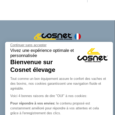
Continuer sans accepter
Cosnet matériel d’élevage est une marque
Vivez une expérience optimale et
personnalisée
de la SAS Cosnet. Spécialisée dans la
Bienvenue sur
conception et la fabrication d’équipements
tubulaires pour les bâtiments d’élevage.
Cosnet élevage
Reconnue pour son savoir-faire dans la
fabrication de râteliers de prairie de
Tout comme un bon équipement assure le confort des vaches et
barrières, de cornadis et de logettes.
des bovins, nos cookies garantissent une navigation fluide et
Avec Cosnet, vous faîtes le choix d’un
agréable.
fabricant français de matériel tubulaire
Voici 4 bonnes raisons de dire "OUI" à nos cookies:
innovant et de qualité. Vous trouverez tout
Pour répondre à vos envies:
le contenu proposé est
le nécessaire pour équiper votre bâtiment
constamment amélioré pour répondre à vos attentes et cela
d’élevage.
grâce à l'enregistrement des clics.