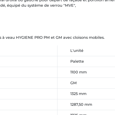
ral droite ou gauche pour départ de façade et portillon arriè
audé, équipé du système de verrou "MVE",
es à veau HYGIENE PRO PM et GM avec cloisons mobiles.
L'unité
Palette
1100 mm
GM
1325 mm
1287,50 mm