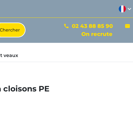
expand_more
02 43 88 85 90
phone
mail
On recrute
t veaux
 cloisons PE