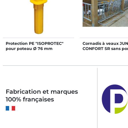
Protection PE "ISOPROTEC"
Cornadis à veaux JU
pour poteau Ø 76 mm
CONFORT SR sans por
5 places/2,5 m
Fabrication et marques
100% françaises