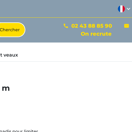
expand_more
02 43 88 85 90
phone
mail
On recrute
t veaux
5 m
rnadis pour limiter