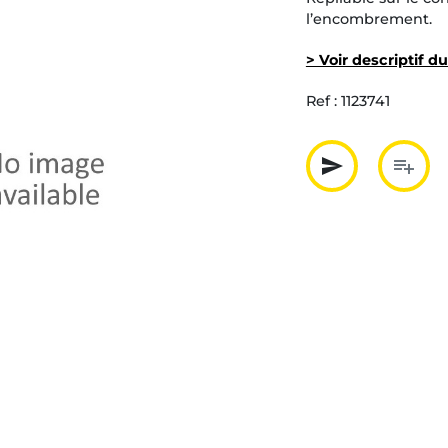
l’encombrement.
> Voir descriptif d
Ref :
1123741
send
playlist_add
Partager p
Ajout