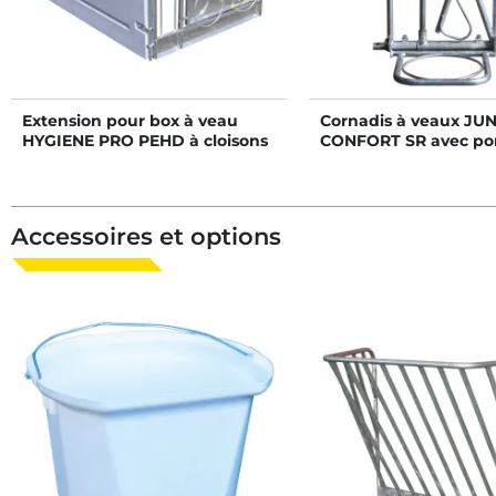
Extension pour box à veau
Cornadis à veaux JU
HYGIENE PRO PEHD à cloisons
CONFORT SR avec por
PE fixes
1 place/0,75 m
Accessoires et options