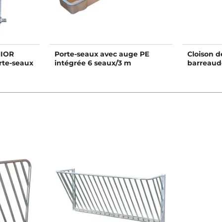
NIOR
Porte-seaux avec auge PE
Cloison d
te-seaux
intégrée 6 seaux/3 m
barreaud
4 m