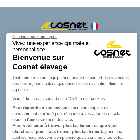
Continuer sans accepter
Cosnet matériel d’élevage est une marque
Vivez une expérience optimale et
personnalisée
de la SAS Cosnet. Spécialisée dans la
Bienvenue sur
conception et la fabrication d’équipements
tubulaires pour les bâtiments d’élevage.
Cosnet élevage
Reconnue pour son savoir-faire dans la
fabrication de râteliers de prairie de
Tout comme un bon équipement assure le confort des vaches et
barrières, de cornadis et de logettes.
des bovins, nos cookies garantissent une navigation fluide et
Avec Cosnet, vous faîtes le choix d’un
agréable.
fabricant français de matériel tubulaire
Voici 4 bonnes raisons de dire "OUI" à nos cookies:
innovant et de qualité. Vous trouverez tout
Pour répondre à vos envies:
le contenu proposé est
le nécessaire pour équiper votre bâtiment
constamment amélioré pour répondre à vos attentes et cela
d’élevage.
grâce à l'enregistrement des clics.
Pour vous aider à trouver plus facilement ce que vous
cherchez et pour nous trouver plus facilement:
grâce aux
cookies nous pouvons comprendre quels sont les sites et les