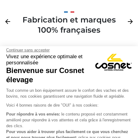
Fabrication et marques
Précédent
arrow_back
Suivan
arrow_forward
100% françaises
Continuer sans accepter
Vivez une expérience optimale et
personnalisée
Bienvenue sur Cosnet

élevage
S’inscrire à la newsletter

Tout comme un bon équipement assure le confort des vaches et des
bovins, nos cookies garantissent une navigation fluide et agréable.
Nous suivre

Voici 4 bonnes raisons de dire "OUI" à nos cookies:
Pour répondre à vos envies:
le contenu proposé est constamment
amélioré pour répondre à vos attentes et cela grâce à l'enregistrement
des clics.

Produits
Pour vous aider à trouver plus facilement ce que vous cherchez
et pour nous trouver plus facilement:
grâce aux cookies nous