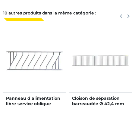
10 autres produits dans la même catégorie :
Précéden
keyboard_arrow_left
Suiva
keyboard_arrow_right
Panneau d’alimentation
Cloison de séparation
libre-service oblique
barreaudée Ø 42,4 mm -
JUNIOR Ø 42,4 mm 7
Long. 5 m
places/2,5 m