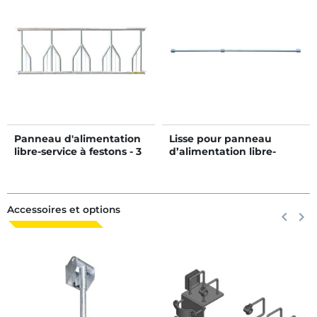
Panneau d'alimentation
Lisse pour panneau
libre-service à festons - 3
d’alimentation libre-
m/4 places
service 3 lisses Ø 76 mm
Accessoires et options
Précéden
keyboard_arrow_left
Suiva
keyboard_arrow_right