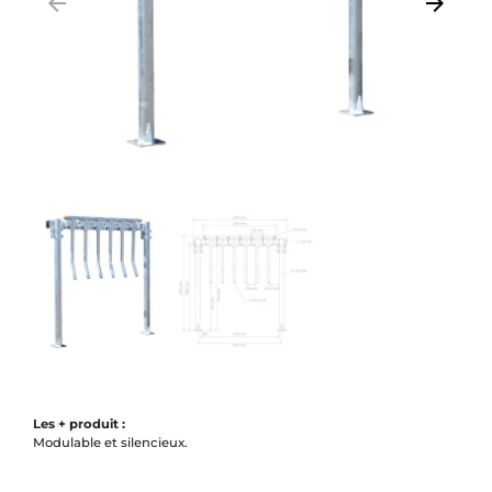
arrow_backward
arrow_forward
Précédent
Suivant
Les + produit :
Modulable et silencieux.