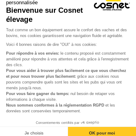
personnalisée
Bienvenue sur Cosnet

élevage
S’inscrire à la newsletter

Tout comme un bon équipement assure le confort des vaches et des
bovins, nos cookies garantissent une navigation fluide et agréable.
Nous suivre

Voici 4 bonnes raisons de dire "OUI" à nos cookies:
Pour répondre à vos envies:
le contenu proposé est constamment
amélioré pour répondre à vos attentes et cela grâce à l'enregistrement
des clics.

Produits
Pour vous aider à trouver plus facilement ce que vous cherchez
et pour nous trouver plus facilement:
grâce aux cookies nous

Notre société
pouvons comprendre quels sont les sites et les pubs qui vous ont
menés jusqu'à nous.

Votre compte
Pour vous faire gagner du temps:
nul besoin de retaper vos
informations à chaque visite.
Nous sommes conformes à la réglementation RGPD
et les

Informations
données sont conservées temporairement.
Consentements certifiés par
© Cosnet 2026 -
Réalisation site e-commerce
menu
phone
mail
Je choisis
OK pour moi