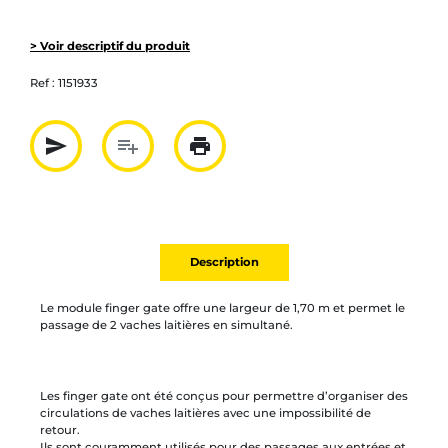
> Voir descriptif du produit
Ref :
1151933
send
playlist_add
print
Partager par mail
Ajouter à la liste
Imprimer
Description
Le module finger gate offre une largeur de 1,70 m et permet le
passage de 2 vaches laitières en simultané.
Les finger gate ont été conçus pour permettre d’organiser des
circulations de vaches laitières avec une impossibilité de
retour.
Ils sont couramment utilisés pour des passages aux entrées et