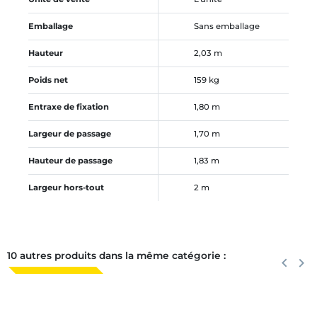
Emballage
Sans emballage
Hauteur
2,03 m
Poids net
159 kg
Entraxe de fixation
1,80 m
Largeur de passage
1,70 m
Hauteur de passage
1,83 m
Largeur hors-tout
2 m
10 autres produits dans la même catégorie :
Précéden
keyboard_arrow_left
Suiva
keyboard_arrow_right