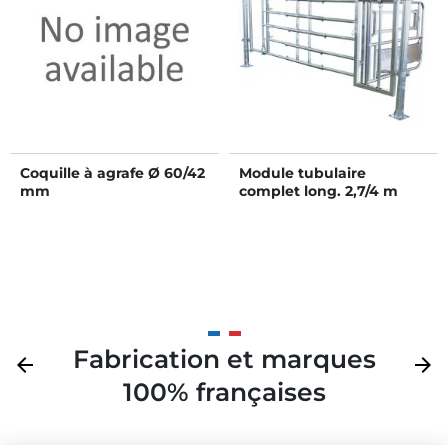
Coquille à agrafe Ø 60/42
Module tubulaire
mm
complet long. 2,7/4 m
avec stalle de césarienne
et panneau de blocage 5
lisses
Fabrication et marques
Précédent
arrow_back
Suivan
arrow_forward
100% françaises