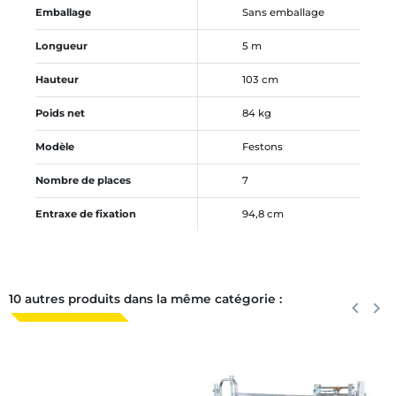
Emballage
Sans emballage
Longueur
5 m
Hauteur
103 cm
Poids net
84 kg
Modèle
Festons
Nombre de places
7
Entraxe de fixation
94,8 cm
10 autres produits dans la même catégorie :
Précéden
keyboard_arrow_left
Suiva
keyboard_arrow_right