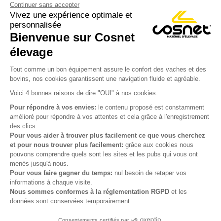
Continuer sans accepter
Vivez une expérience optimale et
personnalisée
Bienvenue sur Cosnet

élevage
S’inscrire à la newsletter

Tout comme un bon équipement assure le confort des vaches et des
bovins, nos cookies garantissent une navigation fluide et agréable.
Nous suivre

Voici 4 bonnes raisons de dire "OUI" à nos cookies:
Pour répondre à vos envies:
le contenu proposé est constamment
amélioré pour répondre à vos attentes et cela grâce à l'enregistrement
des clics.

Produits
Pour vous aider à trouver plus facilement ce que vous cherchez
et pour nous trouver plus facilement:
grâce aux cookies nous

Notre société
pouvons comprendre quels sont les sites et les pubs qui vous ont
menés jusqu'à nous.

Votre compte
Pour vous faire gagner du temps:
nul besoin de retaper vos
informations à chaque visite.
Nous sommes conformes à la réglementation RGPD
et les

Informations
données sont conservées temporairement.
Consentements certifiés par