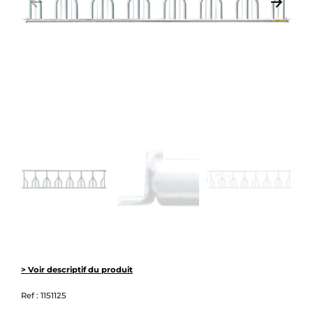
arrow_backward
arrow_forward
Précédent
Suivant
> Voir descriptif du produit
Ref :
1151125