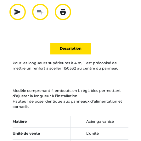
send
playlist_add
print
Partager par mail
Ajouter à la liste
Imprimer
Description
Pour les longueurs supérieures à 4 m, il est préconisé de
mettre un renfort à sceller 1150532 au centre du panneau.
Modèle comprenant 4 embouts en L réglables permettant
d’ajuster la longueur à l’installation.
Hauteur de pose identique aux panneaux d’alimentation et
cornadis.
Matière
Acier galvanisé
Unité de vente
L'unité