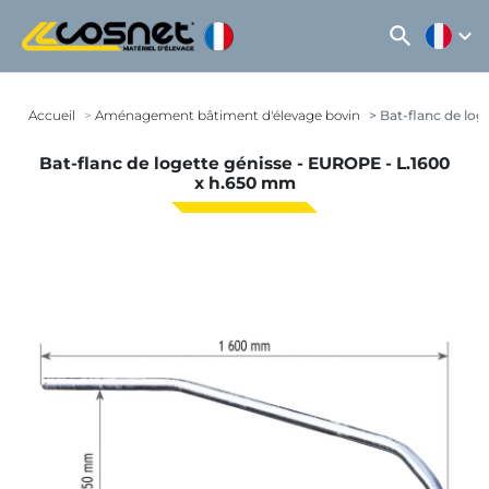
search
expand_more
Accueil
Aménagement bâtiment d'élevage bovin
Bat-flanc de log
Bat-flanc de logette génisse - EUROPE - L.1600
x h.650 mm