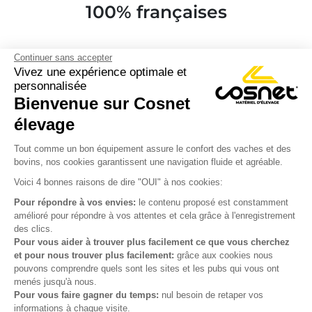
100% françaises
Continuer sans accepter
Vivez une expérience optimale et
personnalisée
Bienvenue sur Cosnet

élevage
S’inscrire à la newsletter

Tout comme un bon équipement assure le confort des vaches et des
bovins, nos cookies garantissent une navigation fluide et agréable.
Nous suivre

Voici 4 bonnes raisons de dire "OUI" à nos cookies:
Pour répondre à vos envies:
le contenu proposé est constamment
amélioré pour répondre à vos attentes et cela grâce à l'enregistrement
des clics.

Produits
Pour vous aider à trouver plus facilement ce que vous cherchez
et pour nous trouver plus facilement:
grâce aux cookies nous

Notre société
pouvons comprendre quels sont les sites et les pubs qui vous ont
menés jusqu'à nous.

Votre compte
Pour vous faire gagner du temps:
nul besoin de retaper vos
informations à chaque visite.