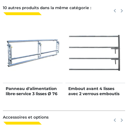
10 autres produits dans la même catégorie :
Précéden
keyboard_arrow_left
Suiva
keyboard_arrow_right
Panneau d'alimentation
Embout avant 4 lisses
libre-service 3 lisses Ø 76
avec 2 verrous emboutis
mm - 4 m à fermeture
pour barrière de
rapide
stabulation
Accessoires et options
Précéden
keyboard_arrow_left
Suiva
keyboard_arrow_right