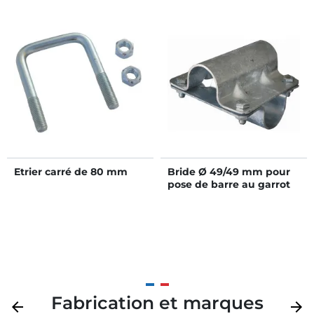
Etrier carré de 80 mm
Bride Ø 49/49 mm pour
pose de barre au garrot
Fabrication et marques
Précédent
arrow_back
Suivan
arrow_forward