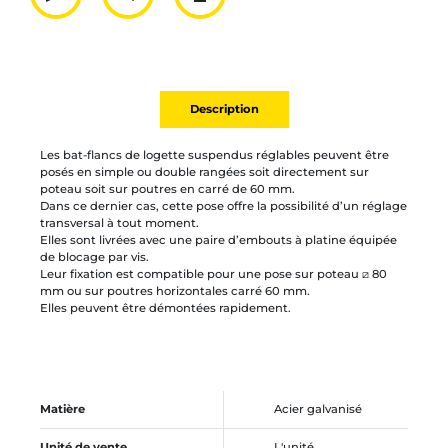
Partager par mail
Ajouter à la liste
Imprimer
Description
Les bat-flancs de logette suspendus réglables peuvent être
posés en simple ou double rangées soit directement sur
poteau soit sur poutres en carré de 60 mm.
Dans ce dernier cas, cette pose offre la possibilité d’un réglage
transversal à tout moment.
Elles sont livrées avec une paire d’embouts à platine équipée
de blocage par vis.
Leur fixation est compatible pour une pose sur poteau ⧄ 80
mm ou sur poutres horizontales carré 60 mm.
Elles peuvent être démontées rapidement.
Matière
Acier galvanisé
Unité de vente
L'unité