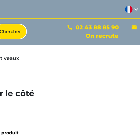
expand_more
02 43 88 85 90
phone
mail
On recrute
t veaux
 le côté
u produit