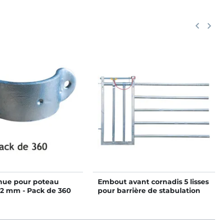
Précéd
keyboard_arrow_left
Suiv
keyboard_arrow_right
 nue pour poteau
Embout avant cornadis 5 lisses
02 mm - Pack de 360
pour barrière de stabulation