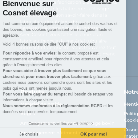
Bienvenue sur
conception et la fabrication d’équipements
tubulaires pour les bâtiments d’élevage.
Cosnet élevage
Reconnue pour son savoir-faire dans la
fabrication de râteliers de prairie de
Tout comme un bon équipement assure le confort des vaches et
barrières, de cornadis et de logettes.
des bovins, nos cookies garantissent une navigation fluide et
Avec Cosnet, vous faîtes le choix d’un
agréable.
fabricant français de matériel tubulaire
Voici 4 bonnes raisons de dire "OUI" à nos cookies:
innovant et de qualité. Vous trouverez tout
Pour répondre à vos envies:
le contenu proposé est
le nécessaire pour équiper votre bâtiment
constamment amélioré pour répondre à vos attentes et cela
d’élevage.
grâce à l'enregistrement des clics.
Pour vous aider à trouver plus facilement ce que vous
cherchez et pour nous trouver plus facilement:
grâce aux
cookies nous pouvons comprendre quels sont les sites et les
pubs qui vous ont menés jusqu'à nous.
Produits
Notr
Pour vous faire gagner du temps:
nul besoin de retaper vos
informations à chaque visite.
Matériel de prairie
Menti
Nous sommes conformes à la réglementation RGPD
et les
données sont conservées temporairement.
Auges
Politi
Cooki
Aménagement bâtiment d'élevage bovin
Consentements certifiés par
Cosnet
Aménagement bâtiment veaux
Je choisis
OK pour moi
matéri