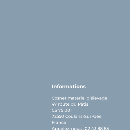
Facebook
YouTube
LinkedIn
Informations
Cosnet matériel d’élevage
47 route du Pâtis
CS 75 001
72550 Coulans-Sur-Gée
France
Appelez-nous :
02 43 88 85