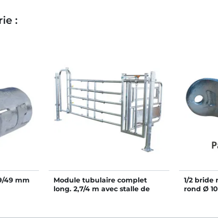
ie :
49/49 mm
Module tubulaire complet
1/2 bride
long. 2,7/4 m avec stalle de
rond Ø 1
césarienne et panneau de
blocage 5 lisses