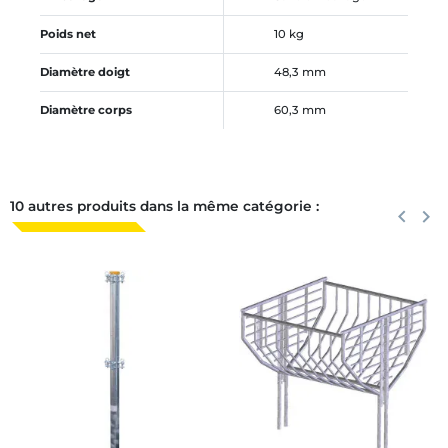
Poids net
10 kg
Diamètre doigt
48,3 mm
Diamètre corps
60,3 mm
10 autres produits dans la même catégorie :
Précéden
keyboard_arrow_left
Suiva
keyboard_arrow_right