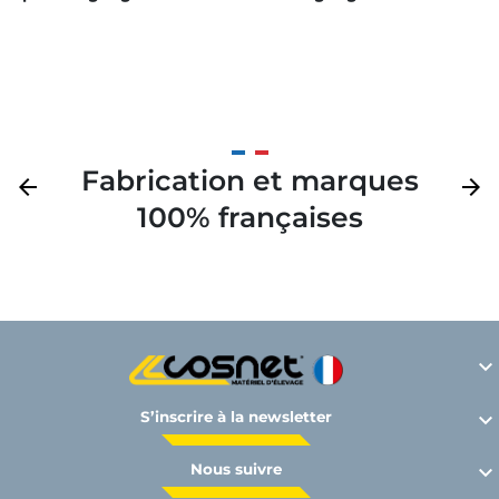
Fabrication et marques
Précédent
arrow_back
Suivan
arrow_forward
100% françaises

S’inscrire à la newsletter

Nous suivre
