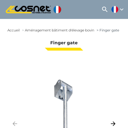
search
expand_more
Accueil
Aménagement bâtiment d'élevage bovin
Finger gate
Finger gate
arrow_backward
arrow_forward
Précédent
Suivant