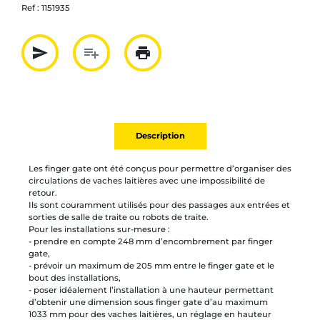
Ref :
1151935
send
playlist_add
print
Partager par mail
Ajouter à la liste
Imprimer
Description
Les finger gate ont été conçus pour permettre d’organiser des
circulations de vaches laitières avec une impossibilité de
retour.
Ils sont couramment utilisés pour des passages aux entrées et
sorties de salle de traite ou robots de traite.
Pour les installations sur-mesure :
- prendre en compte 248 mm d’encombrement par finger
gate,
- prévoir un maximum de 205 mm entre le finger gate et le
bout des installations,
- poser idéalement l’installation à une hauteur permettant
d’obtenir une dimension sous finger gate d’au maximum
1033 mm pour des vaches laitières, un réglage en hauteur