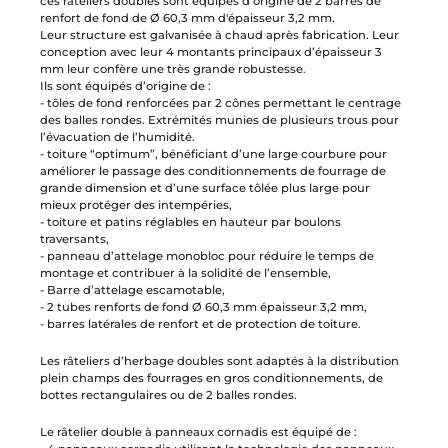
ces râteliers doubles sont équipés d’origine de 2 barres de
renfort de fond de Ø 60,3 mm d'épaisseur 3,2 mm.
Leur structure est galvanisée à chaud après fabrication. Leur
conception avec leur 4 montants principaux d’épaisseur 3
mm leur confère une très grande robustesse.
Ils sont équipés d’origine de :
- tôles de fond renforcées par 2 cônes permettant le centrage
des balles rondes. Extrémités munies de plusieurs trous pour
l’évacuation de l’humidité.
- toiture “optimum”, bénéficiant d’une large courbure pour
améliorer le passage des conditionnements de fourrage de
grande dimension et d’une surface tôlée plus large pour
mieux protéger des intempéries,
- toiture et patins réglables en hauteur par boulons
traversants,
- panneau d’attelage monobloc pour réduire le temps de
montage et contribuer à la solidité de l’ensemble,
- Barre d’attelage escamotable,
- 2 tubes renforts de fond Ø 60,3 mm épaisseur 3,2 mm,
- barres latérales de renfort et de protection de toiture.
Les râteliers d’herbage doubles sont adaptés à la distribution
plein champs des fourrages en gros conditionnements, de
bottes rectangulaires ou de 2 balles rondes.
Le râtelier double à panneaux cornadis est équipé de :