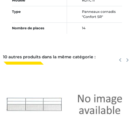
Modèle
RDTC II
Type
Panneaux cornadis
"Confort SR"
Nombre de places
14
10 autres produits dans la même catégorie :
Précéden
keyboard_arrow_left
Suiva
keyboard_arrow_right