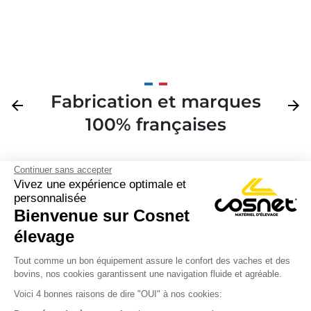
Fabrication et marques
Précédent
arrow_back
Suivan
arrow_forward
100% françaises
Continuer sans accepter
Vivez une expérience optimale et
personnalisée
Bienvenue sur Cosnet

élevage
S’inscrire à la newsletter

Tout comme un bon équipement assure le confort des vaches et des
bovins, nos cookies garantissent une navigation fluide et agréable.
Nous suivre

Voici 4 bonnes raisons de dire "OUI" à nos cookies: