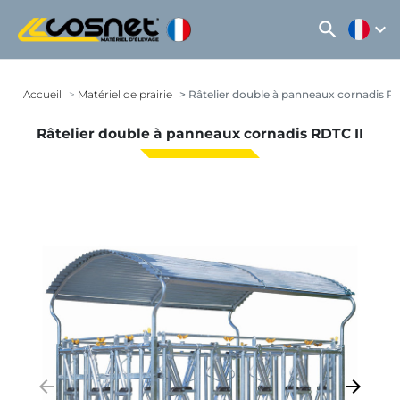
search
expand_more
Accueil
Matériel de prairie
Râtelier double à panneaux cornadis RD
Râtelier double à panneaux cornadis RDTC II
arrow_backward
arrow_forward
Précédent
Suivant