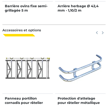
Barrière ovins fixe semi-
Arrière herbage Ø 42,4
grillagée 5 m
mm - 1,10/2 m
Accessoires et options
Précéden
keyboard_arrow_left
Suiva
keyboard_arrow_right
Panneau portillon
Protection d'attelage
cornadis pour râtelier
pour râtelier métallique
RDTC II