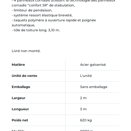
- 4 panneaux cornadis utilisant la technologie des panneaux
cornadis “confort SR” de stabulation,
- limiteur de pendaison,
- système ressort élastique breveté,
- taquets polymère à ouverture rapide et poignée
automatique,
- tôle de toiture long. 3,10 m.
Livré non monté.
Matière
Acier galvanisé
Unité de vente
L'unité
Emballage
Sans emballage
Largeur
2 m
Longueur
3 m
Poids net
620 kg