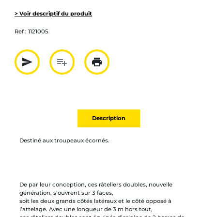
> Voir descriptif du produit
Ref :
1121005
send
playlist_add
print
Partager par mail
Ajouter à la liste
Imprimer
Description
Destiné aux troupeaux écornés.
De par leur conception, ces râteliers doubles, nouvelle
génération, s’ouvrent sur 3 faces,
soit les deux grands côtés latéraux et le côté opposé à
l’attelage. Avec une longueur de 3 m hors tout,