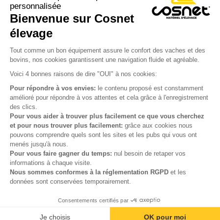
personnalisée
Bienvenue sur Cosnet

élevage
S’inscrire à la newsletter

Tout comme un bon équipement assure le confort des vaches et des
bovins, nos cookies garantissent une navigation fluide et agréable.
Nous suivre

Voici 4 bonnes raisons de dire "OUI" à nos cookies:
Pour répondre à vos envies:
le contenu proposé est constamment
amélioré pour répondre à vos attentes et cela grâce à l'enregistrement
des clics.

Produits
Pour vous aider à trouver plus facilement ce que vous cherchez
et pour nous trouver plus facilement:
grâce aux cookies nous

Notre société
pouvons comprendre quels sont les sites et les pubs qui vous ont
menés jusqu'à nous.

Votre compte
Pour vous faire gagner du temps:
nul besoin de retaper vos
informations à chaque visite.
Nous sommes conformes à la réglementation RGPD
et les

Informations
données sont conservées temporairement.
Consentements certifiés par
© Cosnet 2026 -
Réalisation site e-commerce
menu
phone
mail
Je choisis
OK pour moi