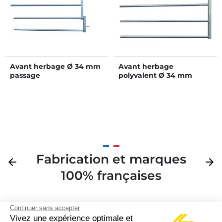
Avant herbage Ø 34 mm
Avant herbage
passage
polyvalent Ø 34 mm
d’abreuvoir/buse
Fabrication et marques
Précédent
arrow_back
Suivan
arrow_forward
100% françaises
Continuer sans accepter
Vivez une expérience optimale et