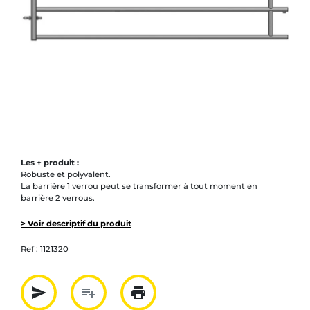
Les + produit :
Robuste et polyvalent.
La barrière 1 verrou peut se transformer à tout moment en
barrière 2 verrous.
> Voir descriptif du produit
Ref :
1121320
send
playlist_add
print