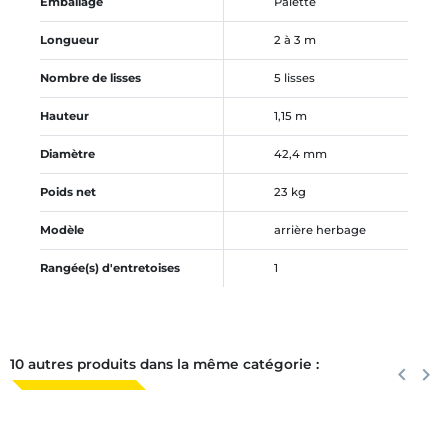
Emballage
Palette
Longueur
2 à 3 m
Nombre de lisses
5 lisses
Hauteur
1,15 m
Diamètre
42,4 mm
Poids net
23 kg
Modèle
arrière herbage
Rangée(s) d'entretoises
1
10 autres produits dans la même catégorie :
Précéden
keyboard_arrow_left
Suiva
keyboard_arrow_right