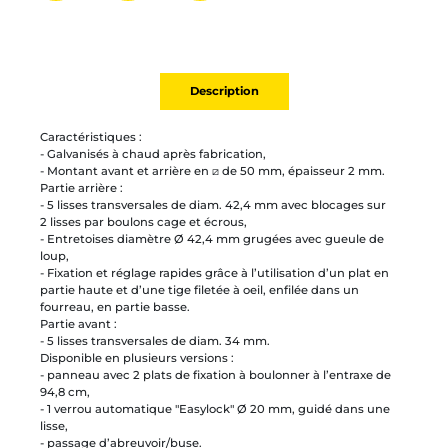
Partager par mail
Ajouter à la liste
Imprimer
Description
Caractéristiques :
- Galvanisés à chaud après fabrication,
- Montant avant et arrière en ⧄ de 50 mm, épaisseur 2 mm.
Partie arrière :
- 5 lisses transversales de diam. 42,4 mm avec blocages sur
2 lisses par boulons cage et écrous,
- Entretoises diamètre Ø 42,4 mm grugées avec gueule de
loup,
- Fixation et réglage rapides grâce à l’utilisation d’un plat en
partie haute et d’une tige filetée à oeil, enfilée dans un
fourreau, en partie basse.
Partie avant :
- 5 lisses transversales de diam. 34 mm.
Disponible en plusieurs versions :
- panneau avec 2 plats de fixation à boulonner à l’entraxe de
94,8 cm,
- 1 verrou automatique "Easylock" Ø 20 mm, guidé dans une
lisse,
- passage d’abreuvoir/buse.