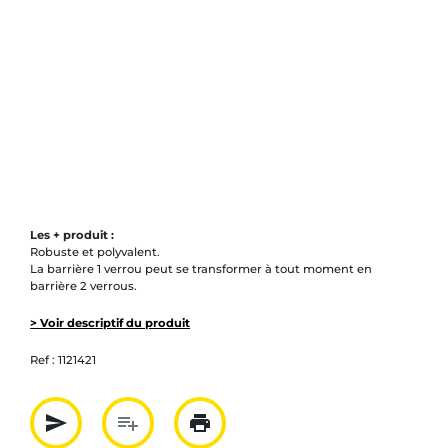
Les + produit :
Robuste et polyvalent.
La barrière 1 verrou peut se transformer à tout moment en
barrière 2 verrous.
> Voir descriptif du produit
Ref :
1121421
send
playlist_add
print