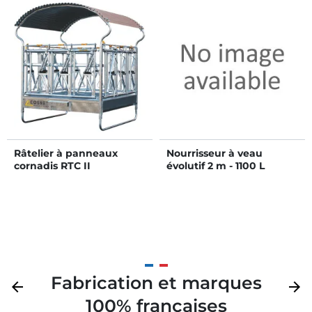
Râtelier à panneaux
Nourrisseur à veau
cornadis RTC II
évolutif 2 m - 1100 L
Fabrication et marques
Précédent
arrow_back
Suivan
arrow_forward
100% françaises