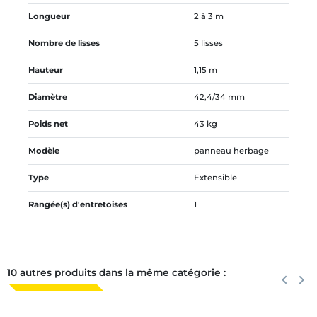
Longueur
2 à 3 m
Nombre de lisses
5 lisses
Hauteur
1,15 m
Diamètre
42,4/34 mm
Poids net
43 kg
Modèle
panneau herbage
Type
Extensible
Rangée(s) d'entretoises
1
10 autres produits dans la même catégorie :
Précéden
keyboard_arrow_left
Suiva
keyboard_arrow_right