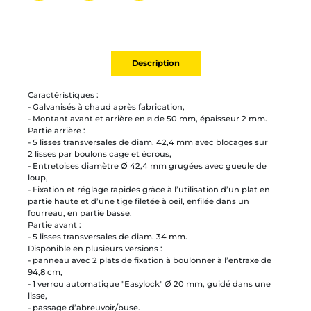
Partager par mail
Ajouter à la liste
Imprimer
Description
Caractéristiques :
- Galvanisés à chaud après fabrication,
- Montant avant et arrière en ⧄ de 50 mm, épaisseur 2 mm.
Partie arrière :
- 5 lisses transversales de diam. 42,4 mm avec blocages sur
2 lisses par boulons cage et écrous,
- Entretoises diamètre Ø 42,4 mm grugées avec gueule de
loup,
- Fixation et réglage rapides grâce à l’utilisation d’un plat en
partie haute et d’une tige filetée à oeil, enfilée dans un
fourreau, en partie basse.
Partie avant :
- 5 lisses transversales de diam. 34 mm.
Disponible en plusieurs versions :
- panneau avec 2 plats de fixation à boulonner à l’entraxe de
94,8 cm,
- 1 verrou automatique "Easylock" Ø 20 mm, guidé dans une
lisse,
- passage d’abreuvoir/buse.