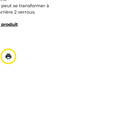
u peut se transformer à
rière 2 verrous.
u produit
print
ar mail
er à la liste
Imprimer