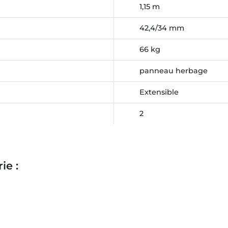
1,15 m
42,4/34 mm
66 kg
panneau herbage
Extensible
2
ie :