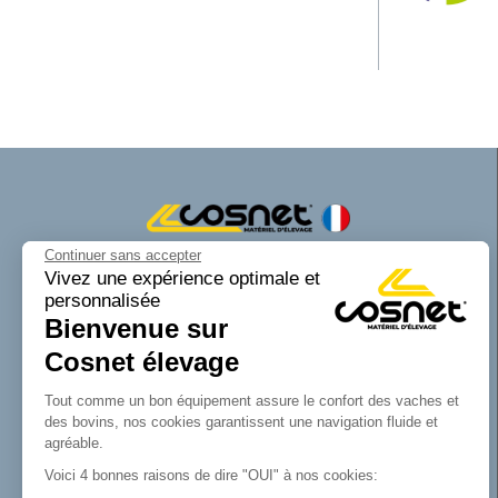
Continuer sans accepter
Cosnet matériel d’élevage est une marque
Vivez une expérience optimale et
personnalisée
de la SAS Cosnet. Spécialisée dans la
Bienvenue sur
conception et la fabrication d’équipements
tubulaires pour les bâtiments d’élevage.
Cosnet élevage
Reconnue pour son savoir-faire dans la
fabrication de râteliers de prairie de
Tout comme un bon équipement assure le confort des vaches et
barrières, de cornadis et de logettes.
des bovins, nos cookies garantissent une navigation fluide et
Avec Cosnet, vous faîtes le choix d’un
agréable.
fabricant français de matériel tubulaire
Voici 4 bonnes raisons de dire "OUI" à nos cookies:
innovant et de qualité. Vous trouverez tout