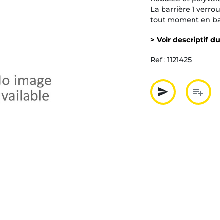
La barrière 1 verro
tout moment en bar
> Voir descriptif d
Ref :
1121425
send
playlist_add
Partager p
Ajout