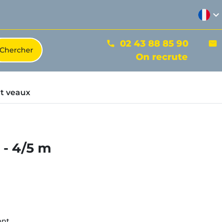
expand_more
02 43 88 85 90
phone
mail
On recrute
t veaux
- 4/5 m
nt.