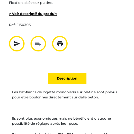
Fixation aisée sur platine.
> Voir descriptif du produit
Ref :
1150305
send
playlist_add
print
Partager par mail
Ajouter à la liste
Imprimer
Description
Les bat-flancs de logette monopieds sur platine sont prévus
pour être boulonnés directement sur dalle béton.
Ils sont plus économiques mais ne bénéficient d’aucune
possibilité de réglage après leur pose.