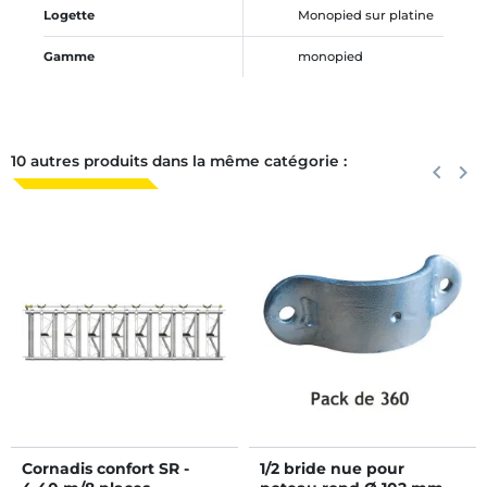
Logette
Monopied sur platine
Gamme
monopied
10 autres produits dans la même catégorie :
Précéden
keyboard_arrow_left
Suiva
keyboard_arrow_right
Cornadis confort SR -
1/2 bride nue pour