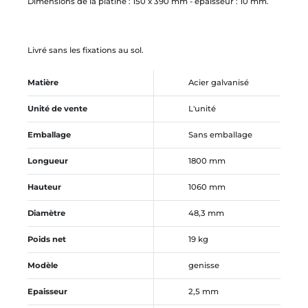
Dimensions de la platine : 150 x 390 mm - épaisseur : 10 mm.
Livré sans les fixations au sol.
Matière
Acier galvanisé
Unité de vente
L'unité
Emballage
Sans emballage
Longueur
1800 mm
Hauteur
1060 mm
Diamètre
48,3 mm
Poids net
19 kg
Modèle
genisse
Epaisseur
2,5 mm