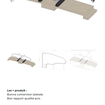
arrow_backward
arrow_forward
Précédent
Suivant
Les + produit :
Bonne contention latérale.
Bon rapport qualité-prix.