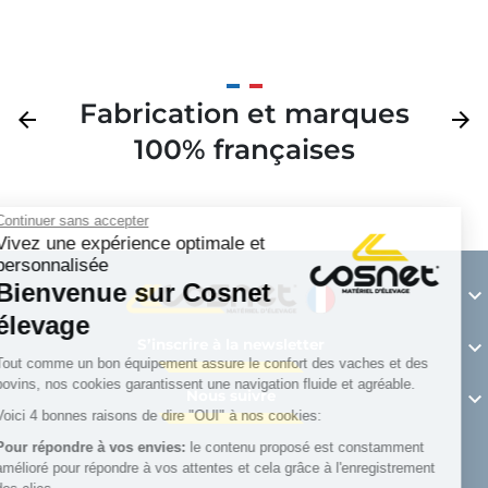
Fabrication et marques
Précédent
arrow_back
Suivan
arrow_forward
100% françaises
Continuer sans accepter
Vivez une expérience optimale et
personnalisée
Bienvenue sur Cosnet

élevage
S’inscrire à la newsletter

Tout comme un bon équipement assure le confort des vaches et des
bovins, nos cookies garantissent une navigation fluide et agréable.
Nous suivre

Voici 4 bonnes raisons de dire "OUI" à nos cookies:
Pour répondre à vos envies:
le contenu proposé est constamment
amélioré pour répondre à vos attentes et cela grâce à l'enregistrement