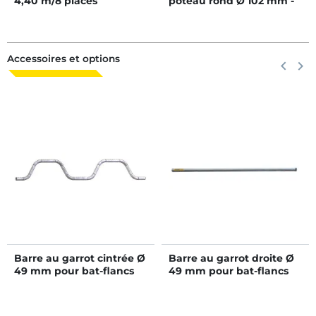
4,40 m/8 places
poteau rond Ø 102 mm -
Pack de 360
Accessoires et options
Précéden
keyboard_arrow_left
Suiva
keyboard_arrow_right
Barre au garrot cintrée Ø
Barre au garrot droite Ø
49 mm pour bat-flancs
49 mm pour bat-flancs