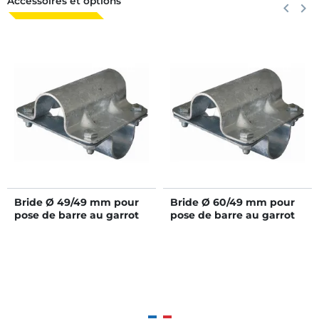
Accessoires et options
Précéden
keyboard_arrow_left
Suiva
keyboard_arrow_right
Bride Ø 49/49 mm pour
Bride Ø 60/49 mm pour
pose de barre au garrot
pose de barre au garrot