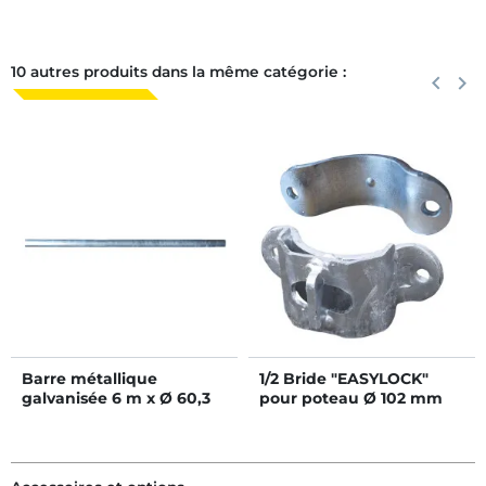
10 autres produits dans la même catégorie :
Précéden
keyboard_arrow_left
Suiva
keyboard_arrow_right
Barre métallique
1/2 Bride "EASYLOCK"
galvanisée 6 m x Ø 60,3
pour poteau Ø 102 mm
mm