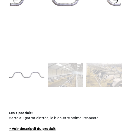
arrow_backward
arrow_forward
Précédent
Suivant
Les + produit :
Barre au garrot cintrée, le bien-être animal respecté !
> Voir descriptif du produit