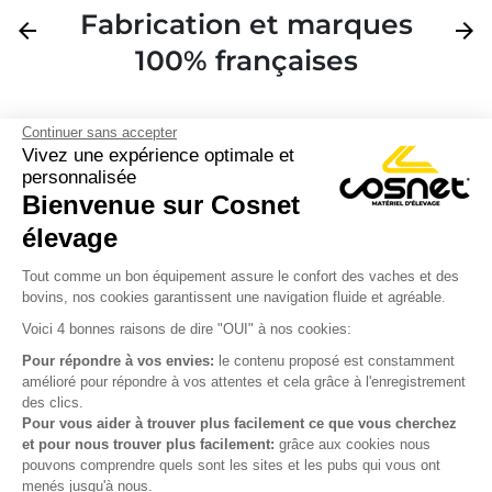
Fabrication et marques
Précédent
arrow_back
Suivan
arrow_forward
100% françaises
Continuer sans accepter
Vivez une expérience optimale et
personnalisée
Bienvenue sur Cosnet

élevage
S’inscrire à la newsletter

Tout comme un bon équipement assure le confort des vaches et des
bovins, nos cookies garantissent une navigation fluide et agréable.
Nous suivre

Voici 4 bonnes raisons de dire "OUI" à nos cookies:
Pour répondre à vos envies:
le contenu proposé est constamment
amélioré pour répondre à vos attentes et cela grâce à l'enregistrement
des clics.

Produits
Pour vous aider à trouver plus facilement ce que vous cherchez
et pour nous trouver plus facilement:
grâce aux cookies nous

Notre société
pouvons comprendre quels sont les sites et les pubs qui vous ont
menés jusqu'à nous.