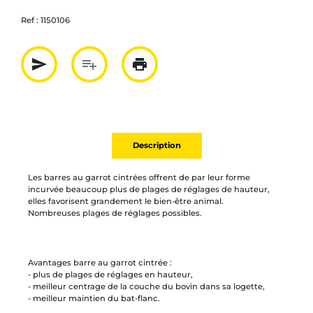
Ref :
1150106
send
playlist_add
print
Partager par mail
Ajouter à la liste
Imprimer
Description
Les barres au garrot cintrées offrent de par leur forme
incurvée beaucoup plus de plages de réglages de hauteur,
elles favorisent grandement le bien-être animal.
Nombreuses plages de réglages possibles.
Avantages barre au garrot cintrée :
- plus de plages de réglages en hauteur,
- meilleur centrage de la couche du bovin dans sa logette,
- meilleur maintien du bat-flanc.