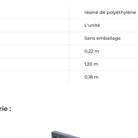
résine de polyéthylène
L'unité
Sans emballage
0,22 m
1,20 m
0,18 m
ie :