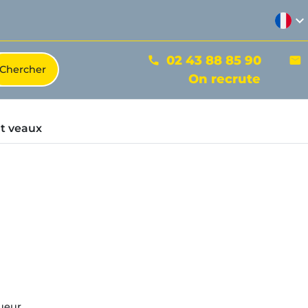
expand_more
02 43 88 85 90
phone
mail
On recrute
t veaux
ueur.