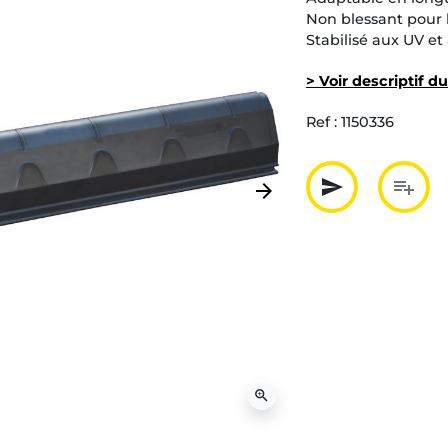
Non blessant pour 
Stabilisé aux UV et 
> Voir descriptif d
Ref :
1150336
send
playlist_add
arrow_forward
Suivant
Partager p
Ajout
zoom_in