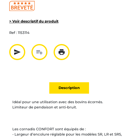
> Voir descriptif du produit
Ref :
1153114
send
playlist_add
print
Partager par mail
Ajouter à la liste
Imprimer
Description
Idéal pour une utilisation avec des bovins écornés.
Limiteur de pendaison et anti-bruit.
Les cornadis CONFORT sont équipés de :
- Largeur d’encolure réglable pour les modèles SR, LR et SRS,