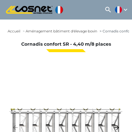
search
expand_more
Accueil
Aménagement bâtiment d'élevage bovin
Cornadis confort
Cornadis confort SR - 4,40 m/8 places
arrow_backward
arrow_forward
Précédent
Suivant