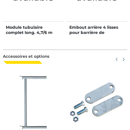
Module tubulaire
Embout arrière 4 lisses
complet long. 4,7/6 m
pour barrière de
avec stalle de césarienne
stabulation 1,2/2,3 m
et panneau de blocage 5
lisses
Accessoires et options
Précéden
keyboard_arrow_left
Suiva
keyboard_arrow_right