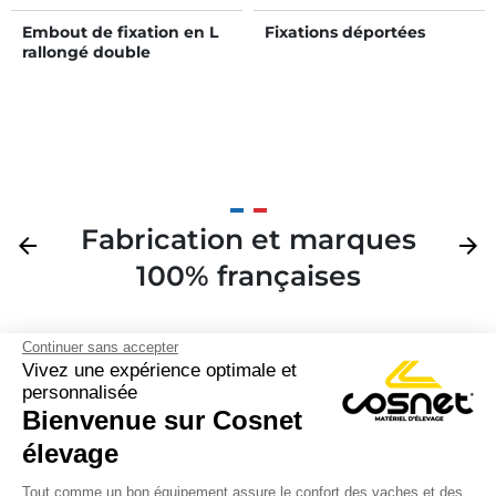
Embout de fixation en L
Fixations déportées
rallongé double
Fabrication et marques
Précédent
arrow_back
Suivan
arrow_forward
100% françaises
Continuer sans accepter
Vivez une expérience optimale et
personnalisée
Bienvenue sur Cosnet

élevage
S’inscrire à la newsletter

Tout comme un bon équipement assure le confort des vaches et des