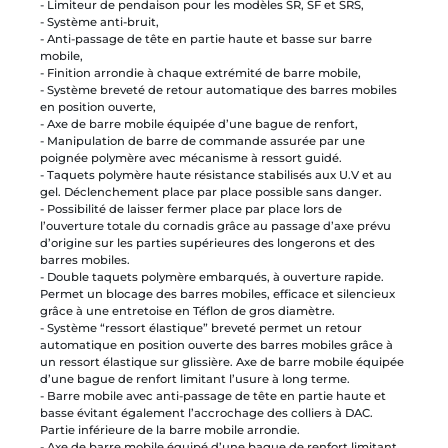
- Limiteur de pendaison pour les modèles SR, SF et SRS,
- Système anti-bruit,
- Anti-passage de tête en partie haute et basse sur barre
mobile,
- Finition arrondie à chaque extrémité de barre mobile,
- Système breveté de retour automatique des barres mobiles
en position ouverte,
- Axe de barre mobile équipée d’une bague de renfort,
- Manipulation de barre de commande assurée par une
poignée polymère avec mécanisme à ressort guidé.
- Taquets polymère haute résistance stabilisés aux U.V et au
gel. Déclenchement place par place possible sans danger.
- Possibilité de laisser fermer place par place lors de
l’ouverture totale du cornadis grâce au passage d’axe prévu
d’origine sur les parties supérieures des longerons et des
barres mobiles.
- Double taquets polymère embarqués, à ouverture rapide.
Permet un blocage des barres mobiles, efficace et silencieux
grâce à une entretoise en Téflon de gros diamètre.
- Système “ressort élastique” breveté permet un retour
automatique en position ouverte des barres mobiles grâce à
un ressort élastique sur glissière. Axe de barre mobile équipée
d’une bague de renfort limitant l’usure à long terme.
- Barre mobile avec anti-passage de tête en partie haute et
basse évitant également l’accrochage des colliers à DAC.
Partie inférieure de la barre mobile arrondie.
- Axe de barre mobile équipé d’une bague de renfort limitant