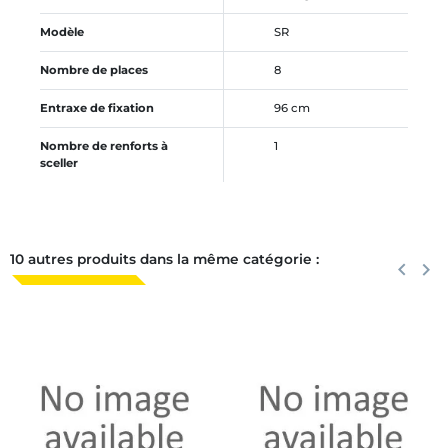
Modèle
SR
Nombre de places
8
Entraxe de fixation
96 cm
Nombre de renforts à
1
sceller
10 autres produits dans la même catégorie :
Précéden
keyboard_arrow_left
Suiva
keyboard_arrow_right