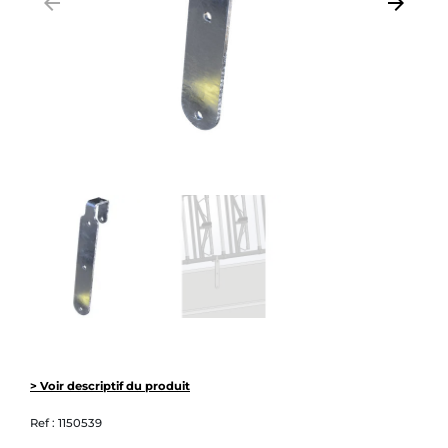
arrow_backward
arrow_forward
Précédent
Suivant
> Voir descriptif du produit
Ref :
1150539