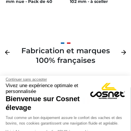
mm nue - Pack de 40
102 mm - à sceller
Fabrication et marques
Précédent
arrow_back
Suivan
arrow_forward
100% françaises
Continuer sans accepter
Vivez une expérience optimale et
personnalisée
Bienvenue sur Cosnet

élevage
S’inscrire à la newsletter

Tout comme un bon équipement assure le confort des vaches et des
bovins, nos cookies garantissent une navigation fluide et agréable.
Nous suivre
