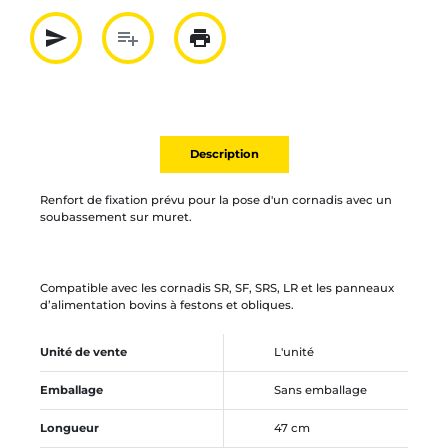
send
playlist_add
print
Partager par mail
Ajouter à la liste
Imprimer
Description
Renfort de fixation prévu pour la pose d'un cornadis avec un
soubassement sur muret.
Compatible avec les cornadis SR, SF, SRS, LR et les panneaux
d’alimentation bovins à festons et obliques.
Unité de vente
L'unité
Emballage
Sans emballage
Longueur
47 cm