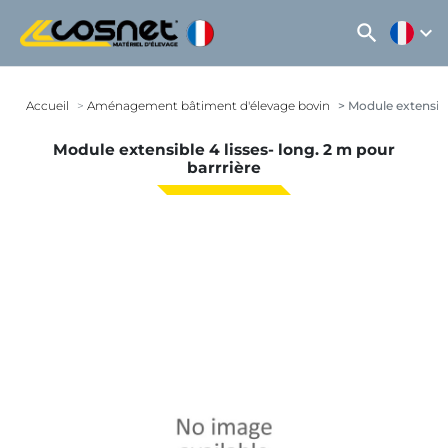
search
expand_more
Accueil
Aménagement bâtiment d'élevage bovin
Module extensible
Module extensible 4 lisses- long. 2 m pour
barrrière