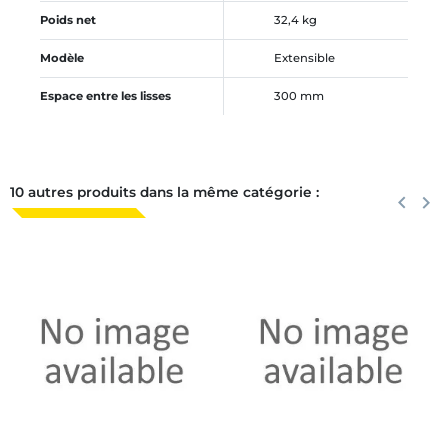
Poids net
32,4 kg
Modèle
Extensible
Espace entre les lisses
300 mm
10 autres produits dans la même catégorie :
Précéden
keyboard_arrow_left
Suiva
keyboard_arrow_right