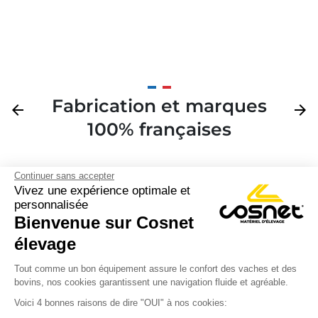
Fabrication et marques
Précédent
arrow_back
Suivan
arrow_forward
100% françaises
Continuer sans accepter
Vivez une expérience optimale et
personnalisée
Bienvenue sur Cosnet

élevage
S’inscrire à la newsletter

Tout comme un bon équipement assure le confort des vaches et des
bovins, nos cookies garantissent une navigation fluide et agréable.
Nous suivre

Voici 4 bonnes raisons de dire "OUI" à nos cookies: