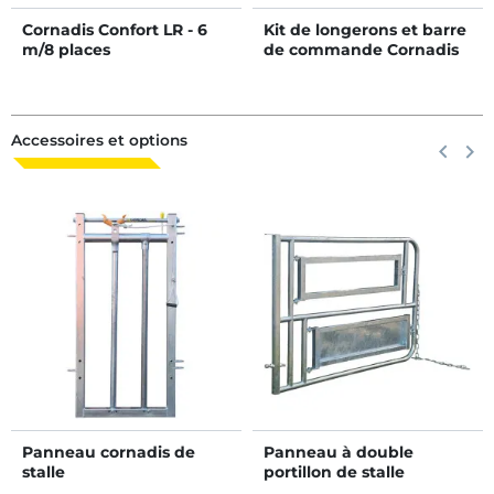
Cornadis Confort LR - 6
Kit de longerons et barre
m/8 places
de commande Cornadis
confort SR en kit - 2 m
Accessoires et options
Précéden
keyboard_arrow_left
Suiva
keyboard_arrow_right
Panneau cornadis de
Panneau à double
stalle
portillon de stalle