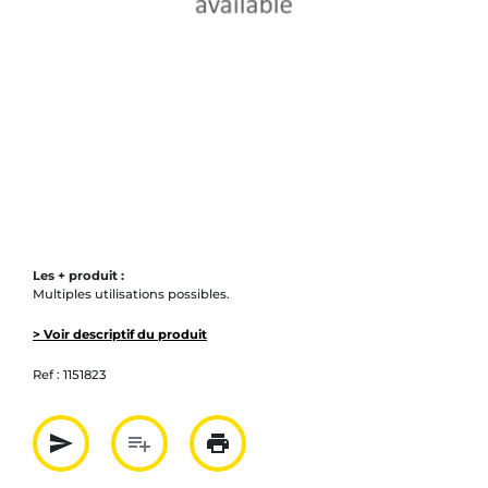
Les + produit :
Multiples utilisations possibles.
> Voir descriptif du produit
Ref :
1151823
send
playlist_add
print
Partager par mail
Ajouter à la liste
Imprimer