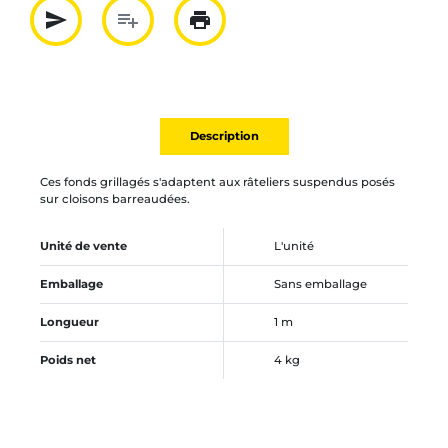
send
playlist_add
print
Partager par mail
Ajouter à la liste
Imprimer
Description
Ces fonds grillagés s'adaptent aux râteliers suspendus posés
sur cloisons barreaudées.
Unité de vente
L'unité
Emballage
Sans emballage
Longueur
1 m
Poids net
4 kg