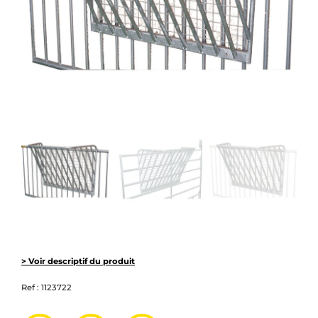
> Voir descriptif du produit
Ref :
1123722