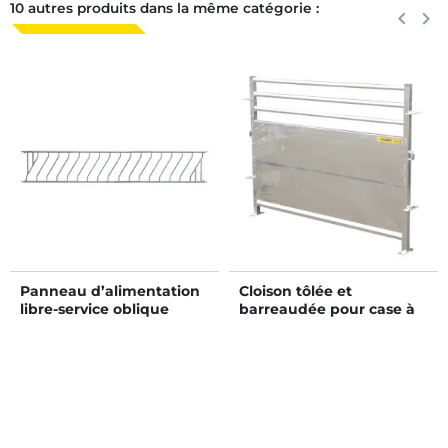
10 autres produits dans la même catégorie :
Précéden
keyboard_arrow_left
Suiva
keyboard_arrow_right
Panneau d’alimentation
Cloison tôlée et
libre-service oblique
barreaudée pour case à
JUNIOR Ø 42,4 mm 16
veaux métallique
places/4 m
galvanisée