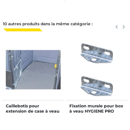
10 autres produits dans la même catégorie :
Précéden
keyboard_arrow_left
Suiva
keyboard_arrow_right
Caillebotis pour
Fixation murale pour box
extension de case à veau
à veau HYGIENE PRO
HYGIENE PRO GM
sans fond arrière