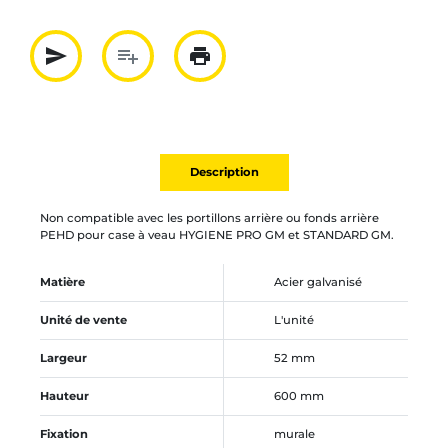
send
playlist_add
print
Partager par mail
Ajouter à la liste
Imprimer
Description
Non compatible avec les portillons arrière ou fonds arrière
PEHD pour case à veau HYGIENE PRO GM et STANDARD GM.
Matière
Acier galvanisé
Unité de vente
L'unité
Largeur
52 mm
Hauteur
600 mm
Fixation
murale