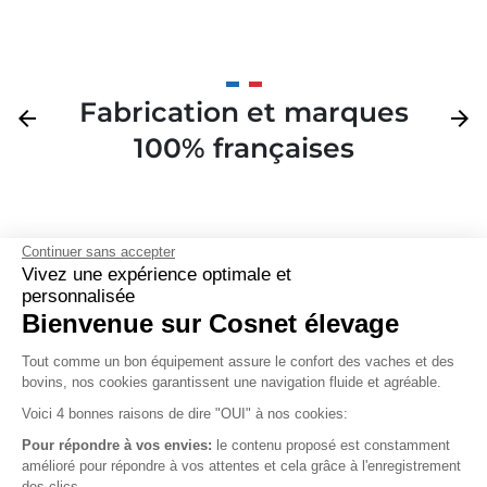
Fabrication et marques
Précédent
arrow_back
Suivan
arrow_forward
100% françaises
Continuer sans accepter
Vivez une expérience optimale et

personnalisée
Bienvenue sur Cosnet élevage
S’inscrire à la newsletter

Tout comme un bon équipement assure le confort des vaches et des
bovins, nos cookies garantissent une navigation fluide et agréable.
Nous suivre

Voici 4 bonnes raisons de dire "OUI" à nos cookies:
Pour répondre à vos envies:
le contenu proposé est constamment
amélioré pour répondre à vos attentes et cela grâce à l'enregistrement
des clics.