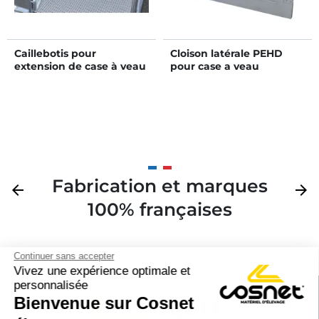
Caillebotis pour
Cloison latérale PEHD
extension de case à veau
pour case a veau
HYGIENE PRO GM
HYGIENE PRO PM et GM
Fabrication et marques
Précédent
arrow_back
Suivan
arrow_forward
100% françaises
Continuer sans accepter
Vivez une expérience optimale et
personnalisée
Bienvenue sur Cosnet
