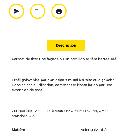
send
playlist_add
print
Partager par mail
Ajouter à la liste
Imprimer
Description
Permet de fixer une façade ou un portillon arrière barreaudé.
Profil galavanisé pour un départ mural à droite ou à gauche.
Dans ce cas d'utilisation, commencer l'installation par une
extension de case.
Compatible avec cases à veaux HYGIENE PRO PM, GM et
standard GM.
Matière
Acier galvanisé