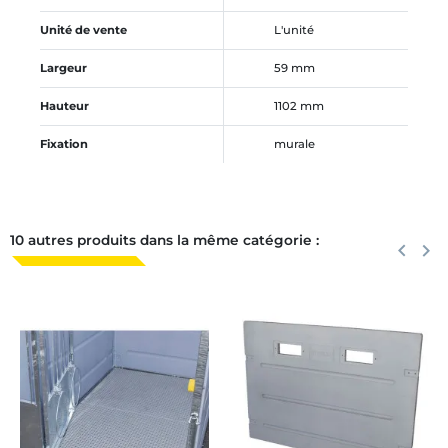
Unité de vente
L'unité
Largeur
59 mm
Hauteur
1102 mm
Fixation
murale
10 autres produits dans la même catégorie :
Précéden
keyboard_arrow_left
Suiva
keyboard_arrow_right